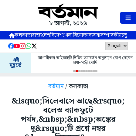
৮ আগস্ট, ২০২৬
কলকাতা
রাজ্য
দেশ
বিদেশ
খেলা
বিনোদন
ব্যবসা
সম্পাদকীয়
চতুষ্পর্ণ
আগামীকাল আইআইটি দিল্লির সমাবর্তন অনুষ্ঠানে যোগ দেবেন
এই
প্রধানমন্ত্রী মোদি
মুহূর্তে
বর্তমান
/ কলকাতা
&lsquo;সিলেবাসে আছে&rsquo;
বলেও ব্যাকফুটে
পর্ষদ,&nbsp;&nbsp;অঙ্কের
দু&rsquo;টি প্রশ্নে নম্বর