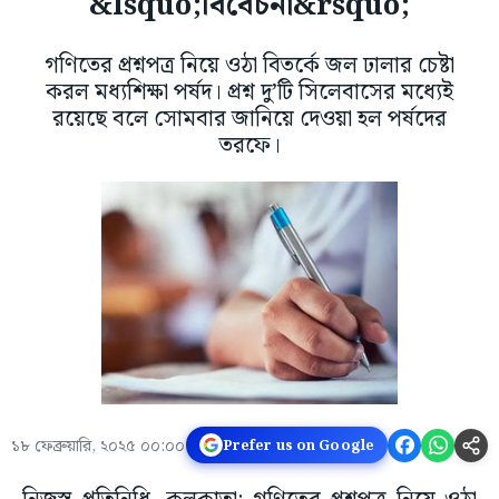
&lsquo;বিবেচনা&rsquo;
গণিতের প্রশ্নপত্র নিয়ে ওঠা বিতর্কে জল ঢালার চেষ্টা
করল মধ্যশিক্ষা পর্ষদ। প্রশ্ন দু’টি সিলেবাসের মধ্যেই
রয়েছে বলে সোমবার জানিয়ে দেওয়া হল পর্ষদের
তরফে।
১৮ ফেব্রুয়ারি, ২০২৫ ০০:০০
Prefer us on Google