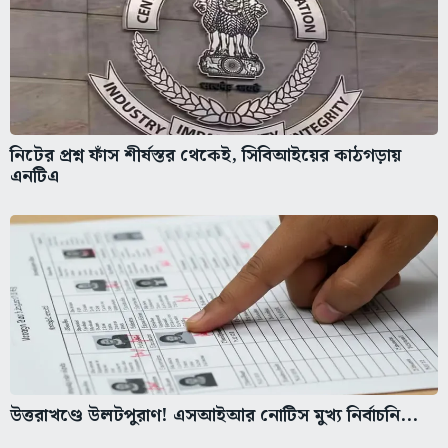
নিটের প্রশ্ন ফাঁস শীর্ষস্তর থেকেই, সিবিআইয়ের কাঠগড়ায়
এনটিএ
উত্তরাখণ্ডে উলটপুরাণ! এসআইআর নোটিস মুখ্য নির্বাচনি...