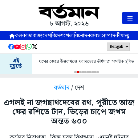
৮ আগস্ট, ২০২৬
কলকাতা
রাজ্য
দেশ
বিদেশ
খেলা
বিনোদন
ব্যবসা
সম্পাদকীয়
চতুষ্পর্ণ
এই
ধসের জেরে উত্তরাখণ্ডে মধ্যমহেশ্বর তীর্থযাত্রা সাময়িক স্থগিত
মুহূর্তে
বর্তমান
/ দেশ
এগলই না জগন্নাথদেবের রথ, পুরীতে আজ
ফের রশিতে টান, ভিড়ের চাপে জখম
অন্তত ৬০০
কঠোর নিরাপত্তা। কিন্তু চরম বিশৃঙ্খলা। এমনই ঘটনার