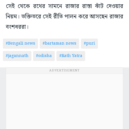
সেই থেকে রথের সামনে রাজার রাস্তা ঝাঁট দেওয়ার
নিয়ম। ভক্তিভরে সেই রীতি পালন করে আসছেন রাজার
বংশধররা।
#Bengali news
#bartaman news
#puri
#jagannath
#odisha
#Rath Yatra
ADVERTISEMENT