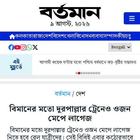
৯ আগস্ট, ২০২৬
কলকাতা
রাজ্য
দেশ
বিদেশ
খেলা
বিনোদন
ব্যবসা
সম্পাদকীয়
চতুষ্পর্ণ
এই
আগামী কয়েক ঘণ্টার মধ্যে পশ্চিম বর্ধমানে ঝড়-বৃষ্টির সম্ভাবনা
মুহূর্তে
বর্তমান
/ দেশ
বিমানের মতো দূরপাল্লার ট্রেনেও ওজন
মেপে লাগেজ
বিমানের মতো দূরপাল্লার ট্রেনেও ওজন মেপে লাগেজ
নিতে হবে রেল যাত্রীদের। সেই বিধিই এবার কঠোরভাবে