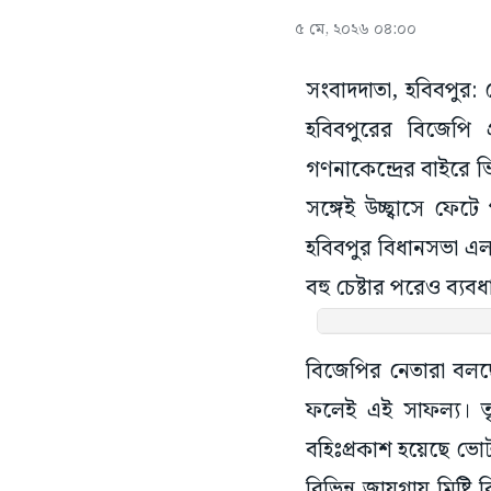
৫ মে, ২০২৬ ০৪:০০
সংবাদদাতা, হবিবপুর
হবিবপুরের বিজেপি 
গণনাকেন্দ্রের বাইরে 
সঙ্গেই উচ্ছ্বাসে ফ
হবিবপুর বিধানসভা এলা
বহু চেষ্টার পরেও ব্য
বিজেপির নেতারা বলছ
ফলেই এই সাফল্য। তৃণমূ
বহিঃপ্রকাশ হয়েছে ভো
বিভিন্ন জায়গায় মিষ্