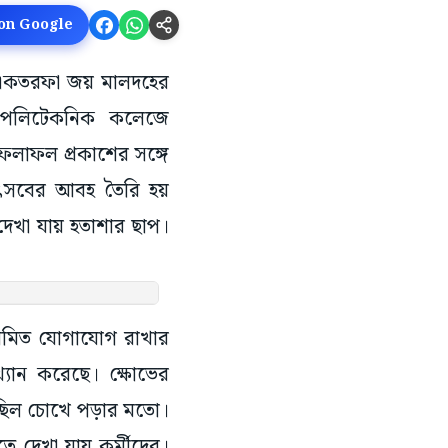
 on Google
 একতরফা জয় মালদহের
দহ পলিটেকনিক কলেজে
 ফলাফল প্রকাশের সঙ্গে
উৎসবের আবহ তৈরি হয়
দেখা যায় হতাশার ছাপ।
য়মিত যোগাযোগ রাখার
যাখ্যান করেছে। ক্ষোভের
স ছিল চোখে পড়ার মতো।
তে দেখা যায় কর্মীদের।