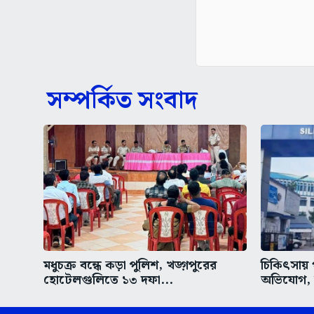
সম্পর্কিত সংবাদ
মধুচক্র বন্ধে কড়া পুলিশ, খড়্গপুরের
চিকিৎসায় 
হোটেলগুলিতে ১৩ দফা...
অভিযোগ, উ