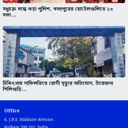
মধুচক্র বন্ধে কড়া পুলিশ, খড়্গপুরের হোটেলগুলিতে ১৩
দফা...
চিকিৎসায় গাফিলতিতে রোগী মৃত্যুর অভিযোগ, উত্তেজনা
শিলিগুড়ি...
Office
6, J.B.S. Haldane Avenue,
Kolkata 700 105, India.