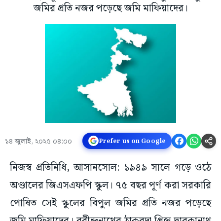
জমির প্রতি নজর পড়েছে জমি মাফিয়াদের।
১৪ জুলাই, ২০২৫ ০৪:০০
Prefer us on Google
নিজস্ব প্রতিনিধি, আসানসোল: ১৯৪৯ সালে গড়ে ওঠে
অণ্ডালের জিএসএফপি স্কুল। ৭৫ বছর পূর্ণ করা সরকারি
পোষিত সেই স্কুলের বিপুল জমির প্রতি নজর পড়েছে