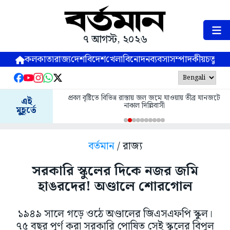
৭ আগস্ট, ২০২৬
কলকাতা
রাজ্য
দেশ
বিদেশ
খেলা
বিনোদন
ব্যবসা
সম্পাদকীয়
চতুষ্পর্ণ
প্রবল বৃষ্টিতে বিভিন্ন রাস্তায় জল জমে যাওয়ায় তীব্র যানজটে
এই
নাকাল দিল্লিবাসী
মুহূর্তে
বর্তমান
/ রাজ্য
সরকারি স্কুলের দিকে নজর জমি
হাঙরদের! অণ্ডালে শোরগোল
১৯৪৯ সালে গড়ে ওঠে অণ্ডালের জিএসএফপি স্কুল।
৭৫ বছর পূর্ণ করা সরকারি পোষিত সেই স্কুলের বিপুল