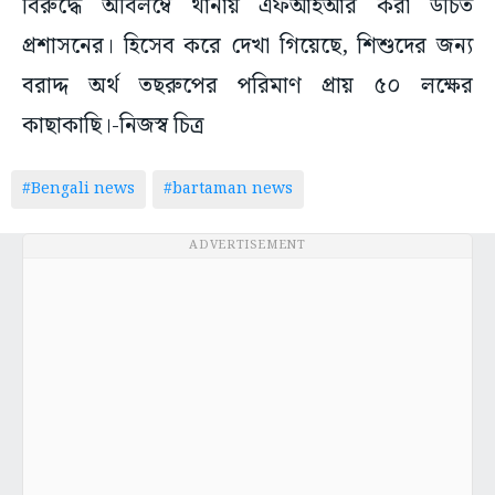
বিরুদ্ধে অবিলম্বে থানায় এফআইআর করা উচিত
প্রশাসনের। হিসেব করে দেখা গিয়েছে, শিশুদের জন্য
বরাদ্দ অর্থ তছরুপের পরিমাণ প্রায় ৫০ লক্ষের
কাছাকাছি।-নিজস্ব চিত্র
#Bengali news
#bartaman news
ADVERTISEMENT