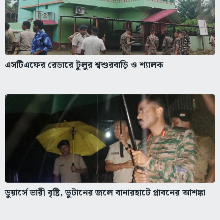
এসটিএফের রেডারে টুলুর শ্বশুরবাড়ি ও শ্যালক
ডুয়ার্সে ভারী বৃষ্টি, ভুটানের জলে বানারহাটে প্লাবনের আশঙ্কা