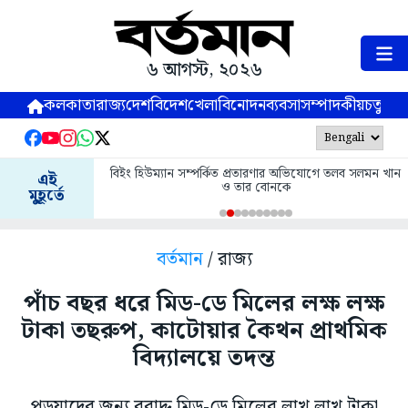
৬ আগস্ট, ২০২৬
কলকাতা
রাজ্য
দেশ
বিদেশ
খেলা
বিনোদন
ব্যবসা
সম্পাদকীয়
চতুষ্পর্ণ
বিইং হিউম্যান সম্পর্কিত প্রতারণার অভিযোগে তলব সলমন খান
এই
ও তার বোনকে
মুহূর্তে
বর্তমান
/ রাজ্য
পাঁচ বছর ধরে মিড-ডে মিলের লক্ষ লক্ষ
টাকা তছরুপ, কাটোয়ার কৈথন প্রাথমিক
বিদ্যালয়ে তদন্ত
পড়ুয়াদের জন্য বরাদ্দ মিড-ডে মিলের লাখ লাখ টাকা