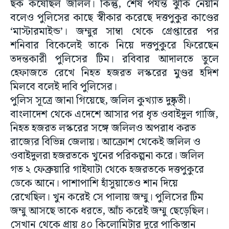
ছক কষেছিল জলিল। কিন্তু, শেষ পর্যন্ত ঝুঁকি নেয়নি
বলেও পুলিসের কাছে স্বীকার করেছে দত্তপুকুর কাণ্ডের
‘মাস্টারমাইন্ড’। জম্মুর সাম্বা থেকে গ্রেপ্তারের পর
শনিবার বিকেলেই তাকে নিয়ে দত্তপুকুরে ফিরেছেন
তদন্তকারী পুলিসের টিম। রবিবার আদালতে তুলে
হেফাজতে রেখে নিহত হজরত লস্করের মুণ্ডর হদিশ
মিলবে বলেই দাবি পুলিসের।
পুলিস সূত্রে জানা গিয়েছে, জলিল কুখ্যাত দুষ্কৃতী।
বাংলাদেশ থেকে এদেশে আসার পর ধৃত ওবাইদুল গাজি,
নিহত হজরত লস্করের সঙ্গে জলিলও অপরাধ করত
রাজ্যের বিভিন্ন জেলায়। আক্রোশ থেকেই জলিল ও
ওবাইদুলরা হজরতকে খুনের পরিকল্পনা করে। জলিল
গত ২ ফেব্রুয়ারি গাইঘাটা থেকে হজরতকে দত্তপুকুরে
ডেকে আনে। পাশাপাশি হাঁসুয়াতেও শান দিয়ে
রেখেছিল। খুন করেই সে পালায় জম্মু। পুলিসের টিম
জম্মু আসছে তাকে ধরতে, আঁচ করেই জম্মু ছেড়েছিল।
সেখান থেকে প্রায় ৪০ কিলোমিটার দূরে পাকিস্তান