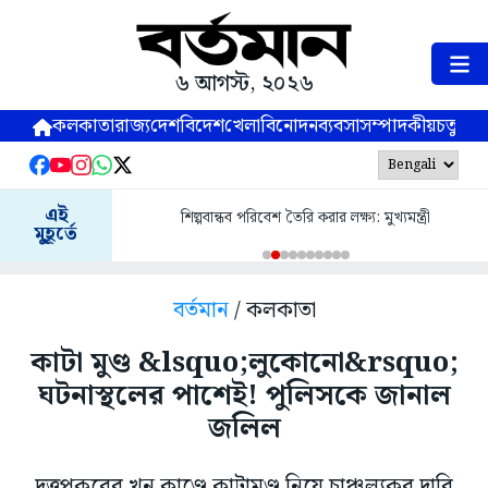
৬ আগস্ট, ২০২৬
কলকাতা
রাজ্য
দেশ
বিদেশ
খেলা
বিনোদন
ব্যবসা
সম্পাদকীয়
চতুষ্পর্ণ
এই
শিল্পবান্ধব পরিবেশ তৈরি করার লক্ষ্য: মুখ্যমন্ত্রী
মুহূর্তে
বর্তমান
/ কলকাতা
কাটা মুণ্ড &lsquo;লুকোনো&rsquo;
ঘটনাস্থলের পাশেই! পুলিসকে জানাল
জলিল
দত্তপুকুরের খুন কাণ্ডে কাটামুণ্ড নিয়ে চাঞ্চল্যকর দাবি