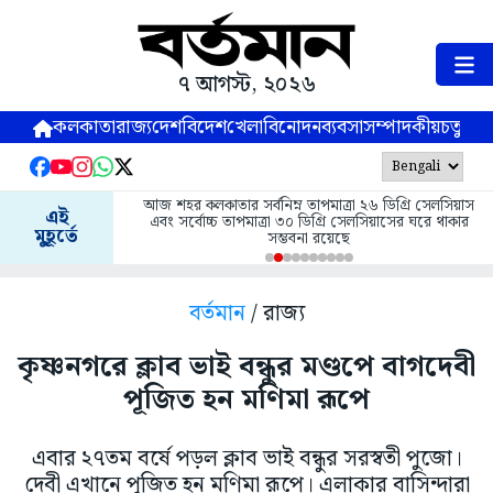
৭ আগস্ট, ২০২৬
কলকাতা
রাজ্য
দেশ
বিদেশ
খেলা
বিনোদন
ব্যবসা
সম্পাদকীয়
চতুষ্পর্ণ
আজ শহর কলকাতার সর্বনিম্ন তাপমাত্রা ২৬ ডিগ্রি সেলসিয়াস
এই
এবং সর্বোচ্চ তাপমাত্রা ৩০ ডিগ্রি সেলসিয়াসের ঘরে থাকার
মুহূর্তে
সম্ভবনা রয়েছে
বর্তমান
/ রাজ্য
কৃষ্ণনগরে ক্লাব ভাই বন্ধুর মণ্ডপে বাগদেবী
পূজিত হন মণিমা রূপে
এবার ২৭তম বর্ষে পড়ল ক্লাব ভাই বন্ধুর সরস্বতী পুজো।
দেবী এখানে পূজিত হন মণিমা রূপে। এলাকার বাসিন্দারা