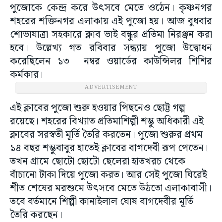
পুজোকে কেন্দ্র করে উৎসবে মেতে ওঠেন। কৃষ্ণনগর
শহরের শক্তিনগর এলাকায় এই পুজো হয়। আজ বুধবার
শোভাযাত্রা সহকারে ক্লাব ভাই বন্ধুর প্রতিমা নিরঞ্জন করা
হবে। উল্লেখ্য গত রবিবার সন্ধ্যায় পুজো উদ্বোধন
করেছিলেন ১৩ নম্বর ওয়ার্ডের কাউন্সিলর শিশির
কর্মকার।
ADVERTISEMENT
এই ক্লাবের পুজো শুরু হওয়ার পিছনেও ছোট্ট গল্প
রয়েছে। শহরের বিখ্যাত প্রতিমাশিল্পী শম্ভু অধিকারী এই
ক্লাবের সরস্বতী মূর্তি তৈরি করতেন। পুজো শুরুর প্রথম
১৪ বছর শম্ভুবাবুর হাতেই ক্লাবের বাগদেবী রূপ পেতেন।
তখন গ্রামে ছোটো ছোটো ছেলেরা হাতখরচ থেকে
বাঁচানো টাকা দিয়ে পুজো করত। আর সেই পুজো ঘিরেই
শীত শেষের মরশুমে উৎসবে মেতে উঠতো এলাকাবাসী।
তবে বর্তমানে শিল্পী কানাইলাল ঘোষ বাগদেবীর মূর্তি
তৈরি করছেন।