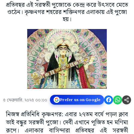
প্রতিবছর এই সরস্বতী পুজোকে কেন্দ্র করে উৎসবে মেতে
ওঠেন। কৃষ্ণনগর শহরের শক্তিনগর এলাকায় এই পুজো
হয়।
৫ ফেব্রুয়ারি, ২০২৫ ০০:০০
Prefer us on Google
নিজস্ব প্রতিনিধি কৃষ্ণনগর: এবার ২৭তম বর্ষে পড়ল ক্লাব
ভাই বন্ধুর সরস্বতী পুজো। দেবী এখানে পূজিত হন মণিমা
রূপে। এলাকার বাসিন্দারা প্রতিবছর এই সরস্বতী