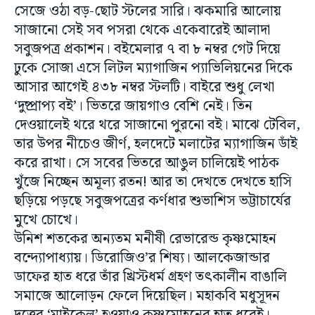
সেজে ওঠা বড়-ছোট স্টলের সারি। ঝকমারি আলোয়
সাজানো সেই সব পসরা থেকে একেবারেই আলাদা
সবুজপত্র প্রকাশন। বইমেলার ৭ বা ৮ নম্বর গেট দিয়ে
ঢুকে সোজা এসে লিটল ম্যাগাজিন প্যাভিলিয়নের দিকে
আসার আগেই ৪৩৮ নম্বর স্টলটি। বাইরে শুধু লেখা
‘দুষ্প্রাপ্য বই’। ভিতরে জায়গাও বেশি নেই। তিন
দেওয়ালেই থরে থরে সাজানো পুরনো বই। মাঝে টেবিল,
তার উপর নীচেও জীর্ণ, হলদেটে মলাটের ম্যাগাজিন ডাঁই
করে রাখা। সে সবের ভিতরে আঙুল চালিয়েই পাঠক
খুঁজে নিচ্ছেন অমূল্য রতন! আর তা দেখতে দেখতে হাসি
ছড়িয়ে পড়ছে সবুজপত্রের কর্ণধার শুভাশিস ভট্টাচার্যের
মুখে চোখে।
উনিশ শতকের অন্যতম মনীষী রেভারেন্ড কৃষ্ণমোহন
বন্দ্যোপাধ্যায়। ডিরোজিও’র শিষ্য। আলকেজান্ডার
ডাফের হাত ধরে তাঁর খ্রিস্টধর্ম গ্রহণ তৎকালীন বাঙালি
সমাজে আলোড়ন ফেলে দিয়েছিল। মহাকবি মধুসূদন