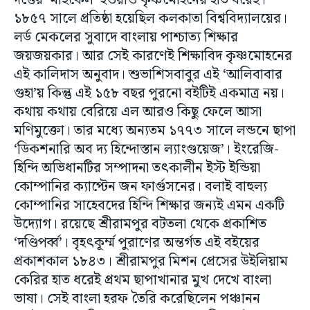
দত্তের ‘মাইকেল’ হওয়াও কৃষ্ণমোহনের হাত ধরেই।
১৮৫৭ সালে প্রতিষ্ঠা হয়েছিল কলকাতা বিশ্ববিদ্যালয়ের।
লর্ড মেকলের সুবাদে বাংলায় পাশ্চাত্য শিক্ষার
জয়জয়কার। আর সেই কারণেই শিক্ষাবিদ কৃষ্ণমোহনের
এই কালিদাস অনুবাদ। শুভাশিসবাবুর এই ‘আলিবাবার
গুহা’য় কিন্তু এই ১৫৮ বছর পুরনো বইটিই একমাত্র নয়।
কথায় কথায় বেরিয়ে এল আরও কিছু ফেলে আসা
মণিমুক্তো। তার মধ্যে অন্যতম ১৭৭৩ সালে লন্ডনে ছাপা
‘ডিকশনারি অব দ্য হিন্দোস্তান ল্যাংগুয়েজ’। ইংরেজি-
হিন্দি অভিধানটির সম্পাদনা তৎকালীন ইস্ট ইন্ডিয়া
কোম্পানির ক্যাপ্টেন জন ফার্গুসনের। বলাই বাহুল্য
কোম্পানির সাহেবদের হিন্দি শিক্ষার জন্যই এমন একটি
উদ্যোগ। রয়েছে শ্রীরামপুর বটতলা থেকে প্রকাশিত
‘দণ্ডিপর্ব্ব’। বৃহৎকূর্ম্ম পুরাণের অন্তর্গত এই বইয়ের
প্রকাশকাল ১৮৪৩। শ্রীরামপুর মিশন প্রেসের উইলিয়াম
কেরির হাত ধরেই প্রথম ছাপাখানার মুখ দেখে বাংলা
ভাষা। সেই বাংলা হরফ তৈরি করেছিলেন পঞ্চানন