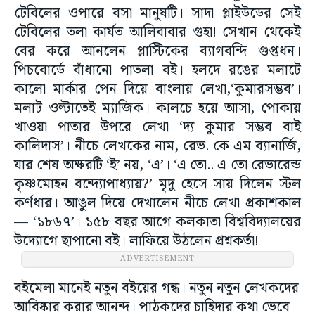
টেবিলের ওপারে বসা মানুষটি। সাদা প্লাইউডের সেই
টেবিলের তলা কার্যত আলিবাবার গুহা! সেখান থেকেই
বের করে আনলেন প্লাস্টিকের ব্যাগবন্দি গুপ্তধন।
পিচবোর্ডে বাঁধানো পাতলা বই। হলদে রঙের মলাটে
কালো মার্কার পেন দিয়ে বাংলায় লেখা,‘কুমারসম্ভব’।
মলাট ওল্টাতেই ম্যাজিক। কালচে হয়ে আসা, পোকায়
খাওয়া পাতার উপরে লেখা ‘দ্য কুমার সম্ভব বাই
কালিদাস’। নীচে লেখকের নাম, রেভ. কে এম ব্যানার্জি,
যার শেষ অক্ষরটি ‘ই’ নয়, ‘এ’। ‘এ তো.. এ তো রেভারেন্ড
কৃষ্ণমোহন বন্দ্যোপাধ্যায়?’ মৃদু হেসে সায় দিলেন স্টল
কর্ণধার। আঙুল দিয়ে দেখালেন নীচে লেখা প্রকাশকাল
— ‘১৮৬৭’। ১৫৮ বছর আগে কলকাতা বিশ্ববিদ্যালয়ের
উদ্যোগে ছাপানো বই। লাফিয়ে উঠলেন প্রশ্নকর্তা!
ADVERTISEMENT
বইমেলা মানেই নতুন বইয়ের গন্ধ। নতুন নতুন লেখকদের
আবিষ্কার করার আনন্দ। পাঠকদের চাহিদার কথা ভেবে