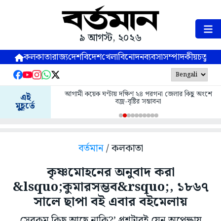
৯ আগস্ট, ২০২৬
কলকাতা
রাজ্য
দেশ
বিদেশ
খেলা
বিনোদন
ব্যবসা
সম্পাদকীয়
চতুষ্পর্ণ
আগামী কয়েক ঘণ্টায় দক্ষিণ ২৪ পরগনা জেলার কিছু অংশে
এই
বজ্র-বৃষ্টির সম্ভাবনা
মুহূর্তে
বর্তমান
/ কলকাতা
কৃষ্ণমোহনের অনুবাদ করা
&lsquo;কুমারসম্ভব&rsquo;, ১৮৬৭
সালে ছাপা বই এবার বইমেলায়
সেরকম কিছু আছে নাকি?’ প্রশ্নটারই যেন অপেক্ষায়