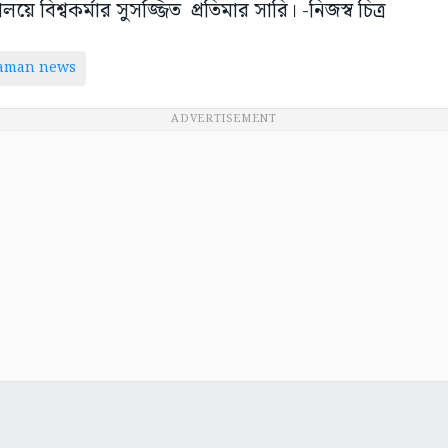
য়ে বিশ্বকর্মার সুসজ্জিত প্রতিমার সারি। -নিজস্ব চিত্র
taman news
ADVERTISEMENT