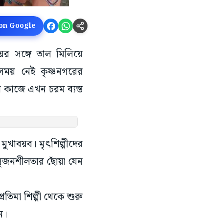
 on Google
য়ের সঙ্গে তাল মিলিয়ে
র সময় নেই কৃষ্ণনগরের
তের কাজে এখন চরম ব্যস্ত
মুখাবয়ব। মৃৎশিল্পীদের
ং সৃজনশীলতার ছোঁয়া যেন
তিমা শিল্পী থেকে শুরু
ন।