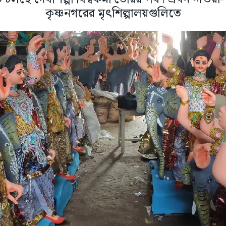
কৃষ্ণনগরের মৃৎশিল্পালয়গুলিতে