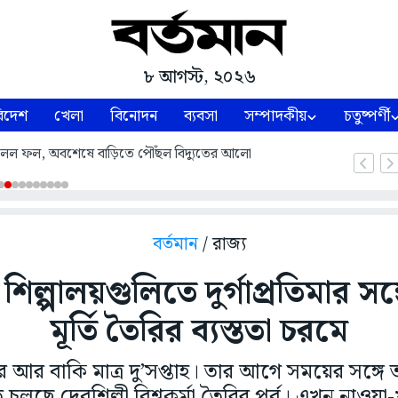
৮ আগস্ট, ২০২৬
িদেশ
খেলা
বিনোদন
ব্যবসা
সম্পাদকীয়
চতুষ্পর্ণী
রে মিলল ফল, অবশেষে বাড়িতে পৌঁছল বিদ্যুতের আলো
বর্তমান
/ রাজ্য
িল্পালয়গুলিতে দুর্গাপ্রতিমার সঙ্গ
মূর্তি তৈরির ব্যস্ততা চরমে
ের আর বাকি মাত্র দু’সপ্তাহ। তার আগে সময়ের সঙ্গে
 চলছে দেবশিল্পী বিশ্বকর্মা তৈরির পর্ব। এখন নাওয়