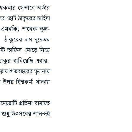
বকর্মার সেভাবে অর্ডার
ে ছোট ঠাকুরের চাহিদা
এমনকি, অনেক স্কুল-
 ঠাকুরের দাম ন্যূনতম
স্ট অফিস মোড়ে নিয়ে
ঠাকুর বানিয়েছি এবার।
 বাড়ায় গতবছরের তুলনায়
উপর বিশ্বকর্মা থাকায়
নেরোটি প্রতিমা বানাতে
তা শুধু উৎসবের আনন্দই