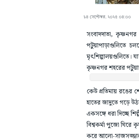
১৪ সেপ্টেম্বর, ২০২৫ ০৪:০০
সংবাদদাতা, কৃষ্ণনগর
পটুয়াপাড়াগুলিতে চলছ
মৃৎশিল্পালয়গুলিতে। যাক
কৃষ্ণনগর শহরের পটুয়া
কেউ প্রতিমায় রঙের শে
হাতের জাদুতে গড়ে উঠছে
একসঙ্গে ধরা দিচ্ছে শি
বিশ্বকর্মা পুজো ঘিরে
করে আলো-সাজসজ্জার 