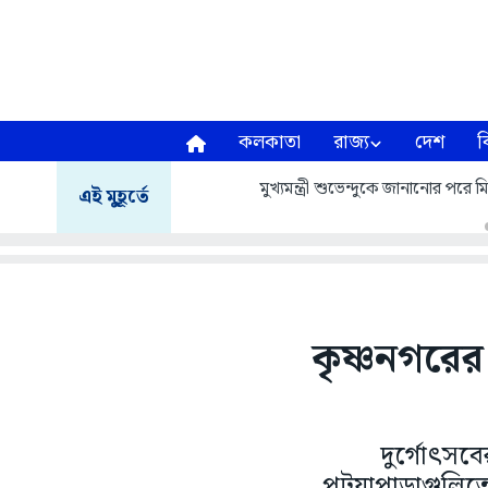
কলকাতা
রাজ্য
দেশ
ব
মুখ্যমন্ত্রী শুভেন্দুকে জানানোর প
এই মুহূর্তে
কৃষ্ণনগরের শ
দুর্গোৎসব
পটুয়াপাড়াগুলিতে