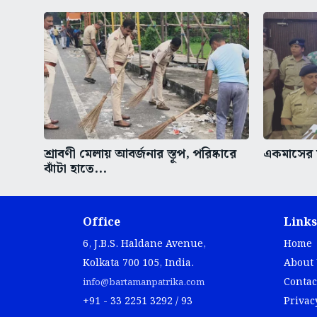
শ্রাবণী মেলায় আবর্জনার স্তূপ, পরিষ্কারে
একমাসের ম
ঝাঁটা হাতে...
Office
Links
6, J.B.S. Haldane Avenue,
Home
Kolkata 700 105, India.
About
Contac
info@bartamanpatrika.com
+91 - 33 2251 3292 / 93
Privac