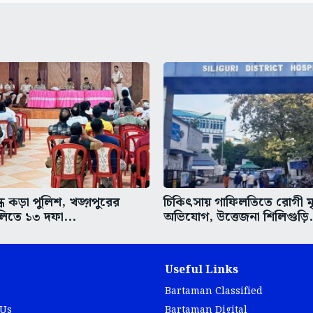
ধে কড়া পুলিশ, খড়্গপুরের
চিকিৎসায় গাফিলতিতে রোগী মৃত
িতে ১৩ দফা...
অভিযোগ, উত্তেজনা শিলিগুড়ি.
Useful Links
Bartaman Classified
 Us
Bartaman Digital