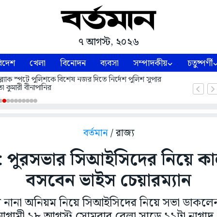
৭ আগস্ট, ২০২৬
িদেশ
খেলা
বিনোদন
ব্যবসা
সম্পাদকীয়
চতুষ্পর্ণী
ল্যাক স্পটে পুলিশকে বিশেষ নজর দিতে নির্দেশ পুলিশ সুপার
া কুমারী বীনাপানির
বর্তমান
/ রাজ্য
র: পুরসভার সিআইসিদের নিয়ে ক
বসবেন ভাইস চেয়ারম্যান
 নানা অনিয়ম নিয়ে সিআইসিদের নিয়ে সভা ডাকলেন 
। আগামী ১৮ আগস্ট সোমবার বেলা সাড়ে ১১টা নাগাদ