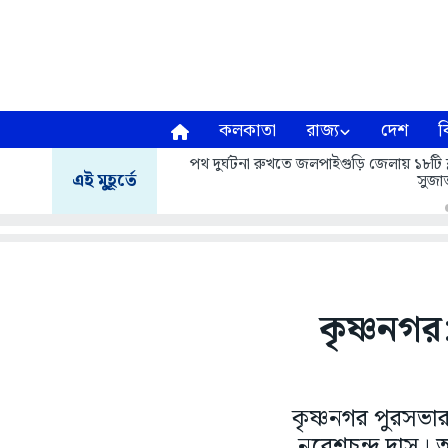
কলকাতা
রাজ্য
দেশ
ব
পথ দুর্ঘটনা রুখতে জলপাইগুড়ি জেলায় ১৮টি ব্
এই মুহূর্তে
সুজাত
কৃষ্ণনগ
কৃষ্ণনগর পুরসভার
নরেশচন্দ্র দাস