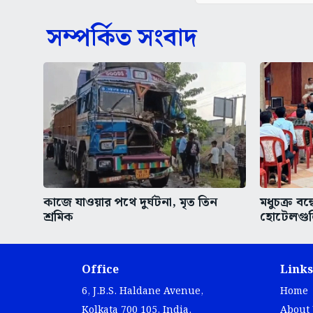
সম্পর্কিত সংবাদ
কাজে যাওয়ার পথে দুর্ঘটনা, মৃত তিন
মধুচক্র বন্
শ্রমিক
হোটেলগুল
Office
Links
6, J.B.S. Haldane Avenue,
Home
Kolkata 700 105, India.
About