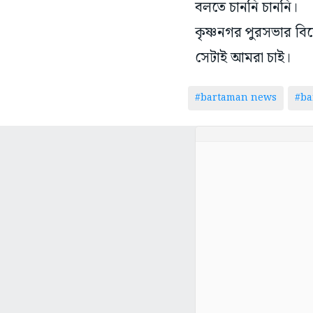
বলতে চাননি চাননি।
কৃষ্ণনগর পুরসভার বির
সেটাই আমরা চাই।
#bartaman news
#ba