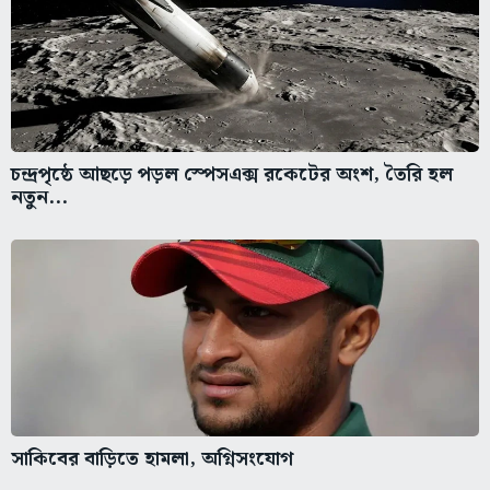
চন্দ্রপৃষ্ঠে আছড়ে পড়ল স্পেসএক্স রকেটের অংশ, তৈরি হল
নতুন...
সাকিবের বাড়িতে হামলা, অগ্নিসংযোগ