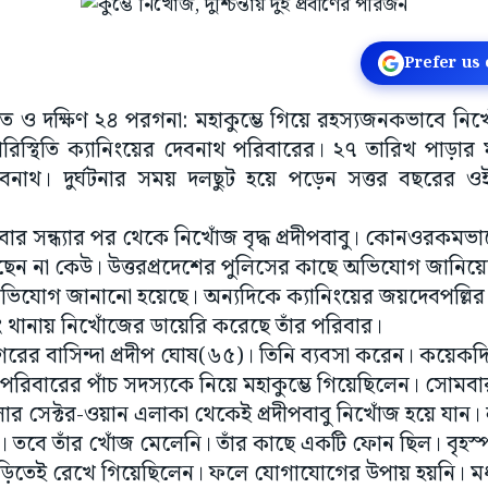
Prefer us
াসত ও দক্ষিণ ২৪ পরগনা: মহাকুম্ভে গিয়ে রহস্যজনকভাবে নিখো
স্থিতি ক্যানিংয়ের দেবনাথ পরিবারের। ২৭ তারিখ পাড়ার ম
বনাথ। দুর্ঘটনার সময় দলছুট হয়ে পড়েন সত্তর বছরের ওই
বার সন্ধ্যার পর থেকে নিখোঁজ বৃদ্ধ প্রদীপবাবু। কোনওরকমভাব
 না কেউ। উত্তরপ্রদেশের পুলিসের কাছে অভিযোগ জানিয়েছে
িযোগ জানানো হয়েছে। অন্যদিকে ক্যানিংয়ের জয়দেবপল্লির ব
িং থানায় নিখোঁজের ডায়েরি করেছে তাঁর পরিবার।
নগরের বাসিন্দা প্রদীপ ঘোষ(৬৫)। তিনি ব্যবসা করেন। কয়ে
ে পরিবারের পাঁচ সদস্যকে নিয়ে মহাকুম্ভে গিয়েছিলেন। সোমবা
র সেক্টর-ওয়ান এলাকা থেকেই প্রদীপবাবু নিখোঁজ হয়ে যান। লক্ষ
 তবে তাঁর খোঁজ মেলেনি। তাঁর কাছে একটি ফোন ছিল। বৃহস্
তেই রেখে গিয়েছিলেন। ফলে যোগাযোগের উপায় হয়নি। মধ্যম