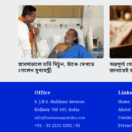
হাসপাতালে ভর্তি মিঠুন, তাঁকে দেখতে
অন্নপূর্ণা
গেলেন মুখ্যমন্ত্রী
জানাতেই হ
Office
Links
6, J.B.S. Haldane Avenue,
Home
Kolkata 700 105, India.
About
Contac
info@bartamanpatrika.com
+91 - 33 2251 3292 / 93
Privac