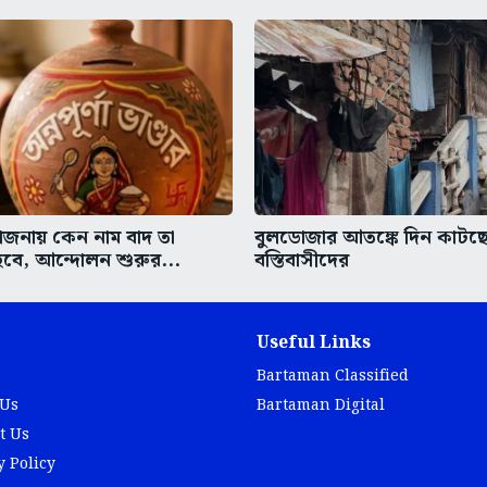
 যোজনায় কেন নাম বাদ তা
বুলডোজার আতঙ্কে দিন কাটছে 
বে, আন্দোলন শুরুর...
বস্তিবাসীদের
Useful Links
Bartaman Classified
 Us
Bartaman Digital
t Us
y Policy