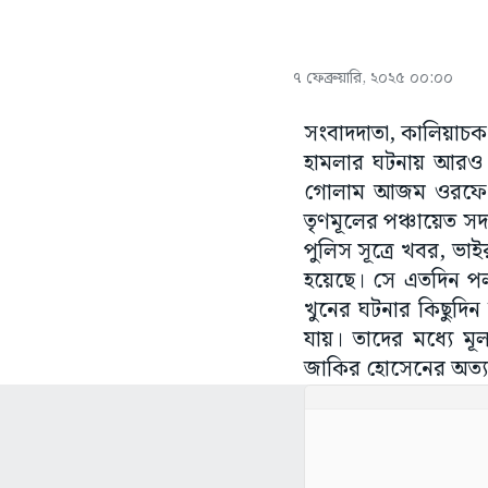
৭ ফেব্রুয়ারি, ২০২৫ ০০:০০
সংবাদদাতা, কালিয়াচক
হামলার ঘটনায় আরও 
গোলাম আজম ওরফে জাসিয
তৃণমূলের পঞ্চায়েত স
পুলিস সূত্রে খবর, ভা
হয়েছে। সে এতদিন পলা
খুনের ঘটনার কিছুদিন 
যায়। তাদের মধ্যে ম
জাকির হোসেনের অত্যন্ত