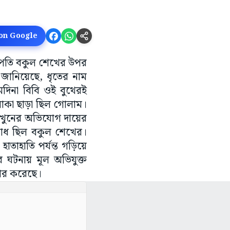
 on Google
সভাপতি বকুল শেখের উপর
জানিয়েছে, ধৃতের নাম
মদিনা বিবি ওই বুথের‌ই
লাকা ছাড়া ছিল গোলাম।
ে খুনের অভিযোগ দায়ের
বিরোধ ছিল বকুল শেখের।
াহাতি পর্যন্ত গড়িয়ে
র ঘটনায় মূল অভিযুক্ত
্তার করেছে।