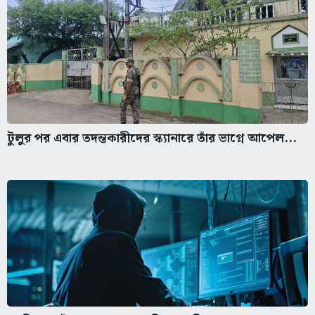
টুলুর পর এবার তদন্তকারীদের স্ক্যানারে তাঁর ভাগ্নে আপেল...