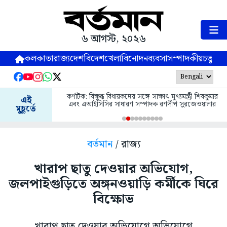
৬ আগস্ট, ২০২৬
কলকাতা
রাজ্য
দেশ
বিদেশ
খেলা
বিনোদন
ব্যবসা
সম্পাদকীয়
চতুষ্পর্ণ
কর্ণাটক: বিক্ষুব্ধ বিধায়কদের সঙ্গে সাক্ষাৎ মুখ্যমন্ত্রী শিবকুমার
এই
এবং এআইসিসির সাধারণ সম্পাদক রণদীপ সুরজেওয়ালার
মুহূর্তে
বর্তমান
/ রাজ্য
খারাপ ছাতু দেওয়ার অভিযোগ,
জলপাইগুড়িতে অঙ্গনওয়াড়ি কর্মীকে ঘিরে
বিক্ষোভ
খারাপ ছাতু দেওয়ার অভিযোগে অভিযোগে