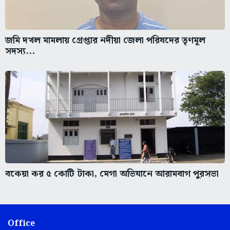
জমি দখল মামলায় গ্রেপ্তার নদীয়া জেলা পরিষদের তৃণমূল
সদস্য...
বকেয়া কর ৫ কোটি টাকা, মেগা অভিযানে আরামবাগ পুরসভা
Office