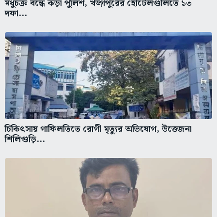
মধুচক্র বন্ধে কড়া পুলিশ, খড়্গপুরের হোটেলগুলিতে ১৩
দফা...
চিকিৎসায় গাফিলতিতে রোগী মৃত্যুর অভিযোগ, উত্তেজনা
শিলিগুড়ি...