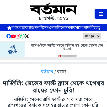
৯ আগস্ট, ২০২৬
কলকাতা
রাজ্য
দেশ
বিদেশ
খেলা
বিনোদন
ব্যবসা
সম্পাদকীয়
চতুষ্পর্ণ
ময়নাগুড়িতে জাতীয় সড়কে মহিলার গলা থেকে সোনার চেন
এই
ছিনতাই
মুহূর্তে
বর্তমান
/ রাজ্য
দার্জিলিং মেলের ফার্স্ট ক্লাস থেকে খগেশ্বর
রায়ের ফোন চুরি!
দার্জিলিং মেলের এসি ফার্স্ট ক্লাস কামরা থেকে
রাজগঞ্জের বিধায়ক খগেশ্বর রায়ের জোড়া ফোন চুরি!