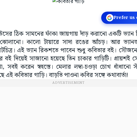
Prefer us
াউসের ঠিক সামনের ফাঁকা জায়গায় দাঁড় করানো একটি ভ্যান রি
 ঝোলানো। কালো টায়ারে সাদা রঙের আঁচড়। আর ভ্যানজুড়
টচিত্র। এই ভ্যান রিকশতে পাবেন শুধু কবিতার বই। সৌজন
দের বই দিয়েই সাজানো হয়েছে তিন চাকার গাড়িটি। প্রায়শই 
া, সবই করেন স্বহস্তে। মেলার লম্বা-চওড়া চোখ ধাঁধানো স
এই কবিতার গাড়ি। বাড়তি পাওনা কবির সঙ্গে কথাবার্তা!
ADVERTISEMENT