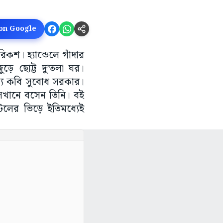
 on Google
কশ। হ্যান্ডেলে গাঁদার
ে ছোট্ট দু’তলা ঘর।
্যে কবি সুবোধ সরকার।
সেখানে বসেন তিনি। বই
্টলের ভিড়ে ইতিমধ্যেই