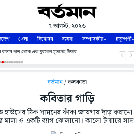
৭ আগস্ট, ২০২৬
িদেশ
খেলা
বিনোদন
ব্যবসা
সম্পাদকীয়
চতুষ্পর্ণী
য় রাস্তার পাশ থেকে এক যুবকের মৃতদেহ উদ্ধার
বর্তমান
/ কলকাতা
কবিতার গাড়ি
্ড হাউসের ঠিক সামনের ফাঁকা জায়গায় দাঁড় করানো
াঁদার মালা ও একটি ব্যাগ ঝোলানো। কালো টায়ারে সা