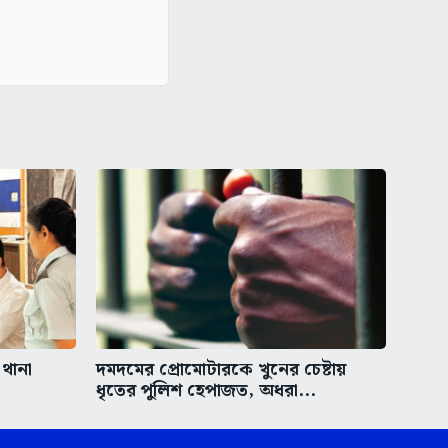
 থানা
দমদমের প্রোমোটারকে খুনের চেষ্টায়
ধৃতের পুলিশ হেপাজত, অধরা...