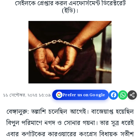
সেইলকে গ্রেপ্তার করল এনফোর্সমেন্ট ডিরেক্টরেট
(ইডি)।
১১ সেপ্টেম্বর, ২০২৫ ১৫:০৯
Prefer us on Google
বেঙ্গালুরু: তল্লাশি চলেছিল আগেই। বাজেয়াপ্ত হয়েছিল
বিপুল পরিমাণে নগদ ও সোনার গয়না। তার সূত্র ধরেই
এবার কর্ণাটকের কারওয়ারের কংগ্রেস বিধায়ক সতীশ