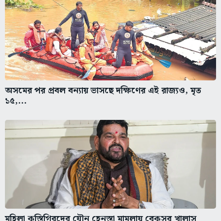
অসমের পর প্রবল বন্যায় ভাসছে দক্ষিণের এই রাজ্যও, মৃত
১৫,...
মহিলা কুস্তিগিরদের যৌন হেনস্তা মামলায় বেকসুর খালাস