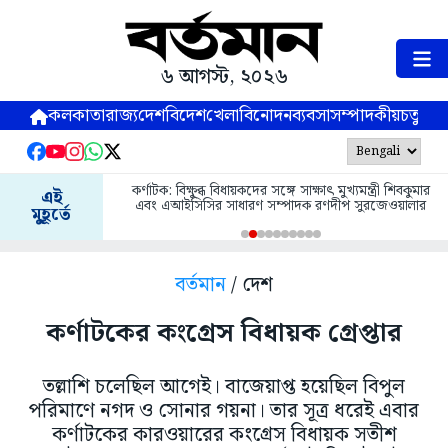
৬ আগস্ট, ২০২৬
কলকাতা
রাজ্য
দেশ
বিদেশ
খেলা
বিনোদন
ব্যবসা
সম্পাদকীয়
চতুষ্পর্ণ
কর্ণাটক: বিক্ষুব্ধ বিধায়কদের সঙ্গে সাক্ষাৎ মুখ্যমন্ত্রী শিবকুমার
এই
এবং এআইসিসির সাধারণ সম্পাদক রণদীপ সুরজেওয়ালার
মুহূর্তে
বর্তমান
/ দেশ
কর্ণাটকের কংগ্রেস বিধায়ক গ্রেপ্তার
তল্লাশি চলেছিল আগেই। বাজেয়াপ্ত হয়েছিল বিপুল
পরিমাণে নগদ ও সোনার গয়না। তার সূত্র ধরেই এবার
কর্ণাটকের কারওয়ারের কংগ্রেস বিধায়ক সতীশ