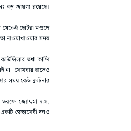
জন্য বড় জায়গা রয়েছে।
ে থেকেই ছোটরা মণ্ডপে
ের তো নাওয়াখাওয়ার সময়
াউন্সিলার তথা কান্দি
চাই না। সোমবার রাতেও
জোর সময় কেউ দুর্ঘটনার
 তরফে জ্যোৎস্না দাস,
কটি স্বেচ্ছাসেবী দলও