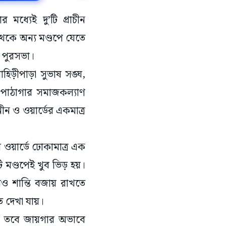
মধ্যেই দু’টি প্রাচীন
থেকে অন্য মণ্ডপে যেতে
ে পুরসভা।
হিড়ীপাড়া সুভাষ সঙ্ঘ,
দ পাঠাগার সমাজকল্যাণ
নীন ও ওয়ার্ডের একমাত্র
 ওয়ার্ডে ঢোকামাত্র এক
ি মণ্ডপেই খুব ভিড় হয়।
রাও শান্তি বজায় রাখতে
ে দেখা যায়।
ে। তবে জায়গার অভাবে