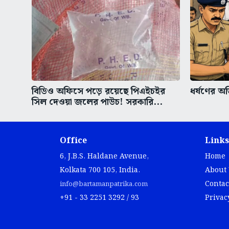
বিডিও অফিসে পড়ে রয়েছে পিএইচইর
ধর্ষণের অভ
সিল দেওয়া জলের পাউচ! সরকারি...
Office
Links
6, J.B.S. Haldane Avenue,
Home
Kolkata 700 105, India.
About
Contac
info@bartamanpatrika.com
+91 - 33 2251 3292 / 93
Privac