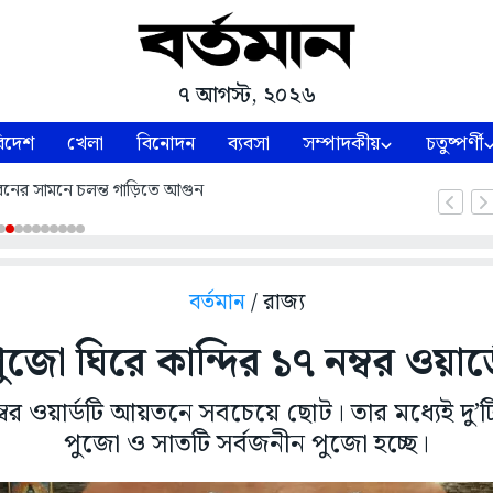
৭ আগস্ট, ২০২৬
িদেশ
খেলা
বিনোদন
ব্যবসা
সম্পাদকীয়
চতুষ্পর্ণী
নের সামনে চলন্ত গাড়িতে আগুন
বর্তমান
/ রাজ্য
াপুজো ঘিরে কান্দির ১৭ নম্বর ওয়ার্ড
্বর ওয়ার্ডটি আয়তনে সবচেয়ে ছোট। তার মধ্যেই দু’টি
পুজো ও সাতটি সর্বজনীন পুজো হচ্ছে।