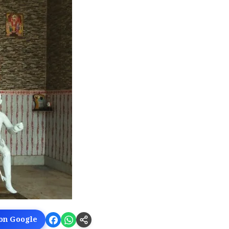
 on Google