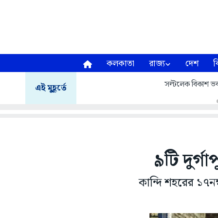
কলকাতা
রাজ্য
দেশ
ব
সল্টলেক বিকাশ ভব
এই মুহূর্তে
৯টি দুর্গ
কান্দি শহরের ১৭নম