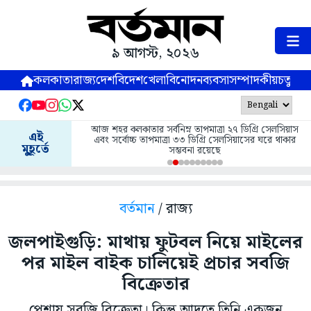
৯ আগস্ট, ২০২৬
কলকাতা
রাজ্য
দেশ
বিদেশ
খেলা
বিনোদন
ব্যবসা
সম্পাদকীয়
চতুষ্পর্ণ
আজ শহর কলকাতার সর্বনিম্ন তাপমাত্রা ২৭ ডিগ্রি সেলসিয়াস
এই
এবং সর্বোচ্চ তাপমাত্রা ৩৩ ডিগ্রি সেলসিয়াসের ঘরে থাকার
মুহূর্তে
সম্ভবনা রয়েছে
বর্তমান
/ রাজ্য
জলপাইগুড়ি: মাথায় ফুটবল নিয়ে মাইলের
পর মাইল বাইক চালিয়েই প্রচার সবজি
বিক্রেতার
পেশায় সবজি বিক্রেতা। কিন্তু আদতে তিনি একজন