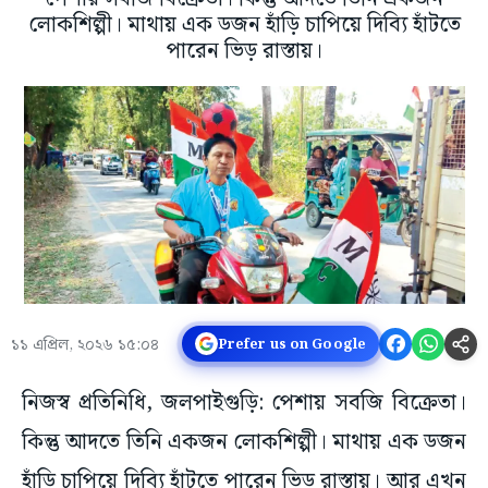
লোকশিল্পী। মাথায় এক ডজন হাঁড়ি চাপিয়ে দিব্যি হাঁটতে
পারেন ভিড় রাস্তায়।
১১ এপ্রিল, ২০২৬ ১৫:০৪
Prefer us on Google
নিজস্ব প্রতিনিধি, জলপাইগুড়ি: পেশায় সবজি বিক্রেতা।
কিন্তু আদতে তিনি একজন লোকশিল্পী। মাথায় এক ডজন
হাঁড়ি চাপিয়ে দিব্যি হাঁটতে পারেন ভিড় রাস্তায়। আর এখন