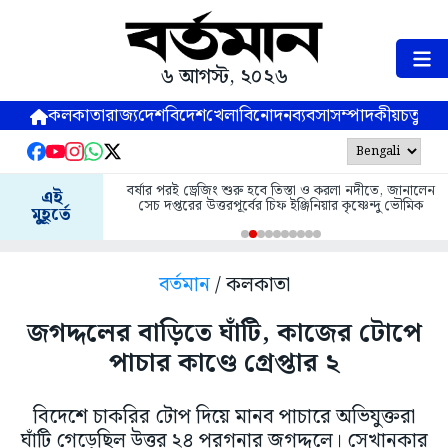
৬ আগস্ট, ২০২৬
কলকাতা
রাজ্য
দেশ
বিদেশ
খেলা
বিনোদন
ব্যবসা
সম্পাদকীয়
চতুষ্পর্ণ
বর্ষার পরই ড্রেজিং শুরু হবে তিস্তা ও করলা নদীতে, জানালেন
এই
সেচ দপ্তরের উত্তরপূর্বের চিফ ইঞ্জিনিয়ার কৃষ্ণেন্দু ভৌমিক
মুহূর্তে
বর্তমান
/ কলকাতা
জগদ্দলের বাড়িতে ঘাঁটি, কাজের টোপে
পাচার কাণ্ডে গ্রেপ্তার ২
বিদেশে চাকরির টোপ দিয়ে মানব পাচারে অভিযুক্তরা
ঘাঁটি গেড়েছিল উত্তর ২৪ পরগনার জগদ্দলে। সেখানকার