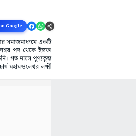
 on Google
মবার সমাজমাধ্যমে একটি
শ্বর পদ থেকে ইস্তফা
নি। গত মাসে পুণ্যকুম্ভ
 মহামণ্ডলেশ্বর লক্ষ্মী