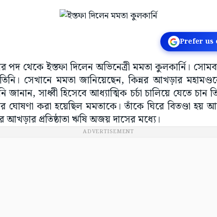
Prefer us
শ্বর পদ থেকে ইস্তফা দিলেন অভিনেত্রী মমতা কুলকার্নি। সো
িনি। সেখানে মমতা জানিয়েছেন, কিন্নর আখড়ার মহামণ্ডলে
নি জানান, সাধ্বী হিসেবে আধ্যাত্মিক চর্চা চালিয়ে যেতে চান তি
র ঘোষণা করা হয়েছিল মমতাকে। তাঁকে ঘিরে বিতণ্ডা হয় আচার্য
্নর আখড়ার প্রতিষ্ঠাতা ঋষি অজয় দাসের মধ্যে।
ADVERTISEMENT