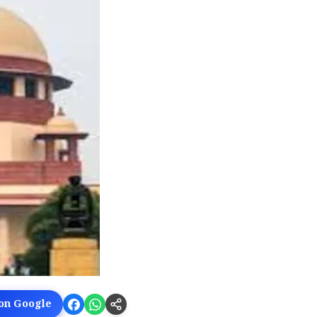
 on Google