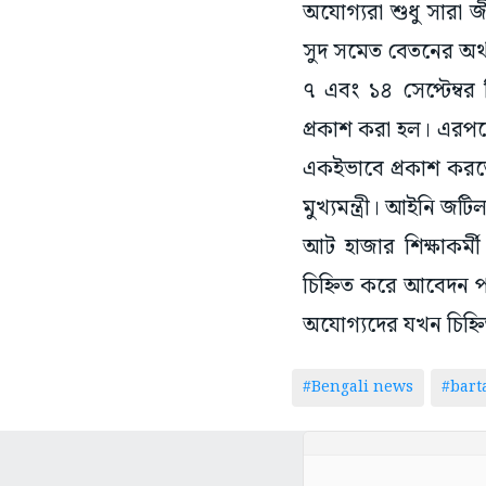
অযোগ্যরা শুধু সারা
সুদ সমেত বেতনের অর্থ
৭ এবং ১৪ সেপ্টেম্বর
প্রকাশ করা হল। এরপরে
একইভাবে প্রকাশ করতে 
মুখ্যমন্ত্রী। আইনি জট
আট হাজার শিক্ষাকর্
চিহ্নিত করে আবেদন পর
অযোগ্যদের যখন চিহ্ন
#Bengali news
#bar