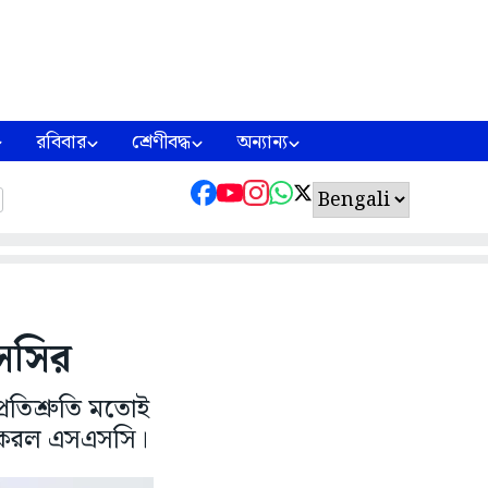
রবিবার
শ্রেণীবদ্ধ
অন্যান্য
সসির
রতিশ্রুতি মতোই
াশ করল এসএসসি।