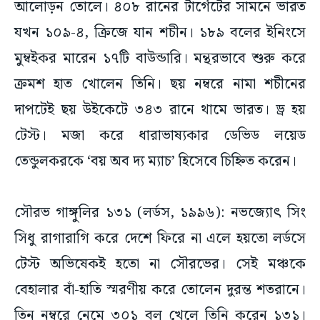
আলোড়ন তোলে। ৪০৮ রানের টার্গেটের সামনে ভারত
যখন ১০৯-৪, ক্রিজে যান শচীন। ১৮৯ বলের ইনিংসে
মুম্বইকর মারেন ১৭টি বাউন্ডারি। মন্থরভাবে শুরু করে
ক্রমশ হাত খোলেন তিনি। ছয় নম্বরে নামা শচীনের
দাপটেই ছয় উইকেটে ৩৪৩ রানে থামে ভারত। ড্র হয়
টেস্ট। মজা করে ধারাভাষ্যকার ডেভিড লয়েড
তেন্ডুলকরকে ‘বয় অব দ্য ম্যাচ’ হিসেবে চিহ্নিত করেন।
সৌরভ গাঙ্গুলির ১৩১ (লর্ডস, ১৯৯৬): নভজ্যোৎ সিং
সিধু রাগারাগি করে দেশে ফিরে না এলে হয়তো লর্ডসে
টেস্ট অভিষেকই হতো না সৌরভের। সেই মঞ্চকে
বেহালার বাঁ-হাতি স্মরণীয় করে তোলেন দুরন্ত শতরানে।
তিন নম্বরে নেমে ৩০১ বল খেলে তিনি করেন ১৩১।