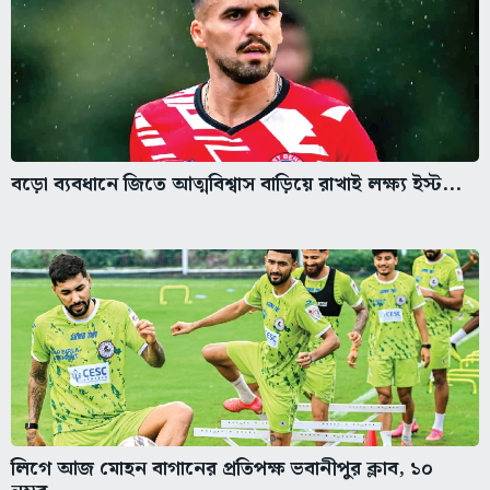
বড়ো ব্যবধানে জিতে আত্মবিশ্বাস বাড়িয়ে রাখাই লক্ষ্য ইস্ট...
লিগে আজ মোহন বাগানের প্রতিপক্ষ ভবানীপুর ক্লাব, ১০