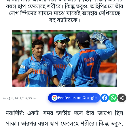
বয়স ছাপ ফেলেছে শরীরে। কিন্তু তবুও, আইপিএলে তাঁর
লেগ স্পিনের সামনে মাঝে মাঝেই অসহায় দেখিয়েছে
বহু ব্যাটারকে।
৬ জুন, ২০২৫ ২০:০৬
Prefer us on Google
নয়াদিল্লি: একটা সময় জাতীয় দলে তাঁর জায়গা ছিল
পাকা। তারপর বয়স ছাপ ফেলেছে শরীরে। কিন্তু তবুও,