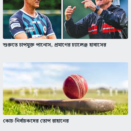
শুরুতে চাপমুক্ত পানোস, প্রমাণের চ্যালেঞ্জ হাবাসের
কোচ-নির্বাচকদের তোপ রাহানের