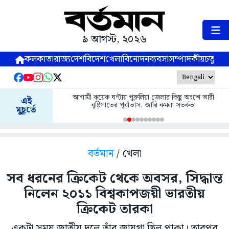
৯ আগস্ট, ২০২৬
কলকাতা
রাজ্য
দেশ
বিদেশ
খেলা
বিনোদন
ব্যবসা
সম্পাদকীয়
চতুষ্পর্ণ
আগামী কয়েক ঘণ্টায় পুরুলিয়া জেলার কিছু অংশে ভারী
এই
বৃষ্টিপাতের পূর্বাভাস, জারি কমলা সতর্কতা
মুহূর্তে
বর্তমান
/ খেলা
সব ধরনের ক্রিকেট থেকে অবসর, সিদ্ধান্ত
নিলেন ২০১১ বিশ্বকাপজয়ী ভারতীয়
ক্রিকেট তারকা
একটা সময় জাতীয় দলে তাঁর জায়গা ছিল পাকা। তারপর