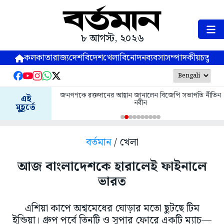
৮ আগস্ট, ২০২৬
কলকাতা
রাজ্য
দেশ
বিদেশ
খেলা
বিনোদন
ব্যবসা
সম্পাদকীয়
চতুষ্পর্ণ
জনগণকে রক্তদানের আহ্বান জানালেন বিজেপি সভাপতি নীতিন
এই
নবীন
মুহূর্তে
বর্তমান
/ খেলা
আজ বাংলাদেশকে হারালেই ফাইনালে
ভারত
এশিয়া কাপে অশ্বমেধের ঘোড়ার মতো ছুটছে টিম
ইন্ডিয়া। গ্রুপ পর্বে তিনটি ও সুপার ফোরে একটি ম্যাচ—