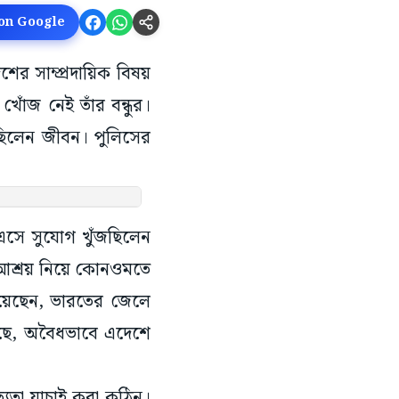
 on Google
েশের সাম্প্রদায়িক বিষয়
াঁজ নেই তাঁর বন্ধুর।
েছিলেন জীবন। পুলিসের
ে এসে সুযোগ খুঁজছিলেন
 আশ্রয় নিয়ে কোনওমতে
য়েছেন, ভারতের জেলে
েছে, অবৈধভাবে এদেশে
্যতা যাচাই করা কঠিন।