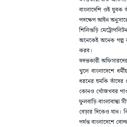
বাংলাদেশি ওই যুবক 
পদক্ষেপ আইন অনুসার
শিলিগুড়ি মেট্রোপলি
অনেকেই অনেক গল্প ব
করব।
তদন্তকারী অফিসারদের 
খুলে বাংলাদেশে ধর্
ধরনের হুমকি তাঁদের 
কোনও খোঁজখবর পাওয়
ফুলবাড়ি-বাংলাবান্ধা 
বেড়ার দিকেও যান। ক
পর্যন্ত বাংলাদেশে বো