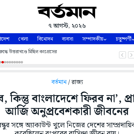
৭ আগস্ট, ২০২৬
িদেশ
খেলা
বিনোদন
ব্যবসা
সম্পাদকীয়
চতুষ্পর্ণী
ুদ্ধে উত্তরাখণ্ডে মিছিল কংগ্রেসের
বর্তমান
/ রাজ্য
 কিন্তু বাংলাদেশে ফিরব না’, প
আর্জি অনুপ্রবেশকারী জীবনের
্ধুর সঙ্গে অ্যাকাউন্ট খুলে নিজের দেশের সাম্প্রদা
করেছিলেন রংপুরের বাসিন্দা জীবন রায়।