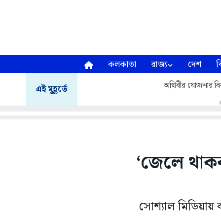
কলকাতা
রাজ্য
দেশ
ব
অগ্নিবীর যোজনার বির
এই মুহূর্তে
‘জেলে থাকব,
সোশ্যাল মিডিয়ায় বন