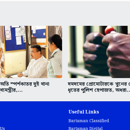
তি স্পর্শকাতর দুই থানা
দমদমের প্রোমোটারকে খুনের চে
্যমন্ত্রীর,...
ধৃতের পুলিশ হেপাজত, অধরা..
Useful Links
Bartaman Classified
 Us
Bartaman Digital