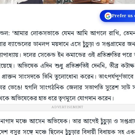
Prefer us
ন্ডেল: ‘আমার লোকসভাকে যেমন আমি আগলে রাখি, তেমনই চ
 ব্যান্ডেলের ডানলপ ময়দানে এসে চুঁচুড়া ও সপ্তগ্রামের জন্য 
াপাধ্যায়। দলের সেকেন্ড ইন কমান্ডের ওই প্রতিশ্রুতির পরে 
হয়েছে। অভিষেক এদিন শুধু প্রতিশ্রুতিই দেননি, তীব্র কট
র প্রাক্তন সাংসদকে তিনি তুলোধোনা করেন। তাৎপর্যপূর্ণভাব
ঘর ভেঙে! হুগলি সাংগঠনিক জেলার সভাপতি সুরেশ সাউ স
থেকে অভিষেকের হাত ধরে তৃণমূলে যোগদান করেন।
ADVERTISEMENT
াগাদ মঞ্চে আসেন অভিষেক। তার আগেই চুঁচুড়া ও সপ্তগ্রামের 
বিদেশ বসুর সঙ্গে মঞ্চে ছিলেন চুঁচুড়ার বিদায়ী বিধায়ক সহ 