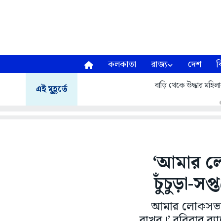
কলকাতা
রাজ্য
দেশ
ব
বাড়ি থেকে উদ্ধার মহি
এই মুহূর্তে
‘আমার ল
চুঁচুড়া-সপ
আমার লোকসভাক
রাখব।’ রবিবার ব্যা