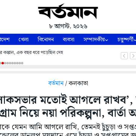
৮ আগস্ট, ২০২৬
িদেশ
খেলা
বিনোদন
ব্যবসা
সম্পাদকীয়
চতুষ্পর্ণী
লার কঙ্কাল, এক বছর ধরে পড়েছিল দেহ
বর্তমান
/ কলকাতা
োকসভার মতোই আগলে রাখব’,
্তগ্রাম নিয়ে নয়া পরিকল্পনা, বার্
ে যেমন আমি আগলে রাখি, তেমনই চুঁচুড়া ও সপ্তগ
ন্ডেলের ডানলপ ময়দানে এসে চুঁচুড়া ও সপ্তগ্রামের জন্