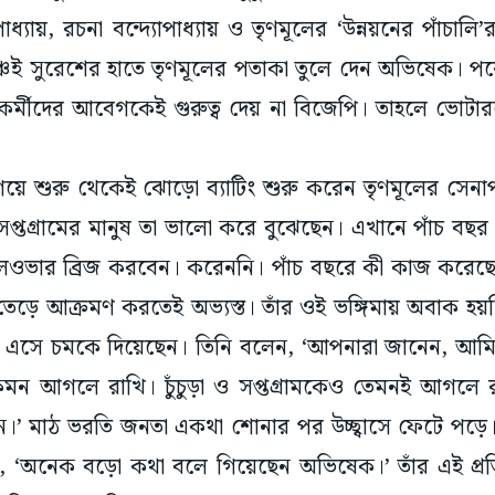
পাধ্যায়, রচনা বন্দ্যোপাধ্যায় ও তৃণমূলের ‘উন্নয়নের পাঁচালি’
ঞ্চেই সুরেশের হাতে তৃণমূলের পতাকা তুলে দেন অভিষেক। প
কর্মীদের আবেগকেই গুরুত্ব দেয় না বিজেপি। তাহলে ভোটা
গিয়ে শুরু থেকেই ঝোড়ো ব্যাটিং শুরু করেন তৃণমূলের সেন
 সপ্তগ্রামের মানুষ তা ভালো করে বুঝেছেন। এখানে পাঁচ ব
রেলওভার ব্রিজ করবেন। করেননি। পাঁচ বছরে কী কাজ করে
ড়ে আক্রমণ করতেই অভ্যস্ত। তাঁর ওই ভঙ্গিমায় অবাক হয়নি 
ে এসে চমকে দিয়েছেন। তিনি বলেন, ‘আপনারা জানেন, আম
কেমন আগলে রাখি। চুঁচুড়া ও সপ্তগ্রামকেও তেমনই আগল
দিন।’ মাঠ ভরতি জনতা একথা শোনার পর উচ্ছ্বাসে ফেটে পড়ে
 ‘অনেক বড়ো কথা বলে গিয়েছেন অভিষেক।’ তাঁর এই প্রতিশ্