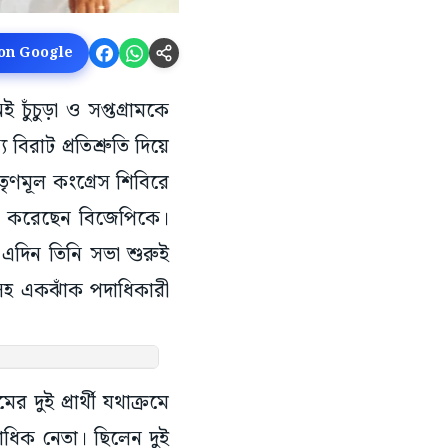
 on Google
ুঁচুড়া ও সপ্তগ্রামকে
বিরাট প্রতিশ্রুতি দিয়ে
তৃণমূল কংগ্রেস শিবিরে
াক্ষ করেছেন বিজেপিকে।
ে এদিন তিনি সভা শুরুই
হ একঝাঁক পদাধিকারী
দুই প্রার্থী যথাক্রমে
একাধিক নেতা। ছিলেন দুই