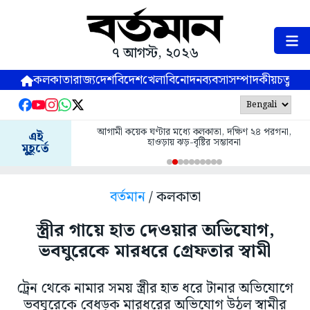
৭ আগস্ট, ২০২৬
কলকাতা
রাজ্য
দেশ
বিদেশ
খেলা
বিনোদন
ব্যবসা
সম্পাদকীয়
চতুষ্পর্ণ
আগামী কয়েক ঘণ্টার মধ্যে কলকাতা, দক্ষিণ ২৪ পরগনা,
এই
হাওড়ায় ঝড়-বৃষ্টির সম্ভাবনা
মুহূর্তে
বর্তমান
/ কলকাতা
স্ত্রীর গায়ে হাত দেওয়ার অভিযোগ,
ভবঘুরেকে মারধরে গ্রেফতার স্বামী
ট্রেন থেকে নামার সময় স্ত্রীর হাত ধরে টানার অভিযোগে
ভবঘুরেকে বেধড়ক মারধরের অভিযোগ উঠল স্বামীর