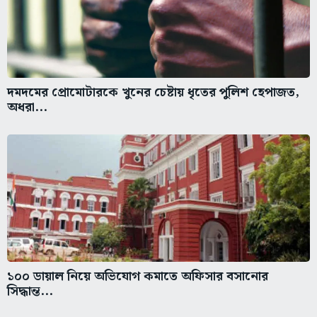
দমদমের প্রোমোটারকে খুনের চেষ্টায় ধৃতের পুলিশ হেপাজত,
অধরা...
১০০ ডায়াল নিয়ে অভিযোগ কমাতে অফিসার বসানোর
সিদ্ধান্ত...