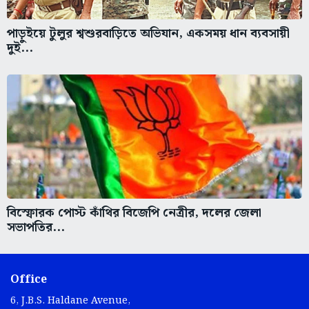
পাড়ুইয়ে টুলুর শ্বশুরবাড়িতে অভিযান, একসময় ধান ব্যবসায়ী
দুই...
বিস্ফোরক পোস্ট কাঁথির বিজেপি নেত্রীর, দলের জেলা
সভাপতির...
Office
6, J.B.S. Haldane Avenue,