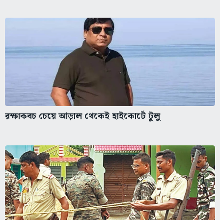
রক্ষাকবচ চেয়ে আড়াল থেকেই হাইকোর্টে টুলু