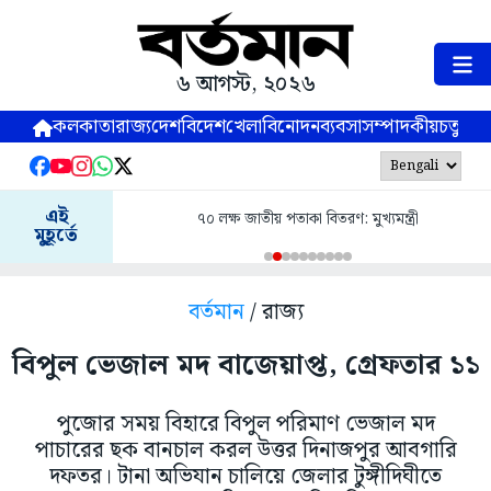
৬ আগস্ট, ২০২৬
কলকাতা
রাজ্য
দেশ
বিদেশ
খেলা
বিনোদন
ব্যবসা
সম্পাদকীয়
চতুষ্পর্ণ
এই
৭০ লক্ষ জাতীয় পতাকা বিতরণ: মুখ্যমন্ত্রী
মুহূর্তে
বর্তমান
/ রাজ্য
বিপুল ভেজাল মদ বাজেয়াপ্ত, গ্রেফতার ১১
পুজোর সময় বিহারে বিপুল পরিমাণ ভেজাল মদ
পাচারের ছক বানচাল করল উত্তর দিনাজপুর আবগারি
দফতর। টানা অভিযান চালিয়ে জেলার টুঙ্গীদিঘীতে