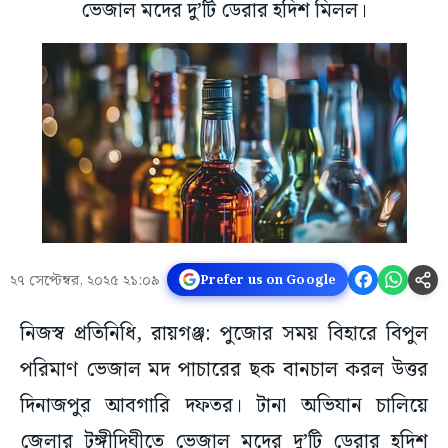
ভেজাল মদের দু’টি ডেরার হদিশ মিলল।
২৭ সেপ্টেম্বর, ২০২৫ ২১:০৯
Prefer us on Google
নিজস্ব প্রতিনিধি, রায়গঞ্জ: পুজোর সময় বিহারে বিপুল
পরিমাণ ভেজাল মদ পাচারের ছক বানচাল করল উত্তর
দিনাজপুর আবগারি দফতর। টানা অভিযান চালিয়ে
জেলার টুঙ্গীদিঘীতে ভেজাল মদের দু’টি ডেরার হদিশ