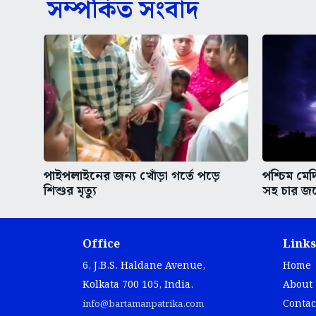
সম্পর্কিত সংবাদ
পাইপলাইনের জন্য খোঁড়া গর্তে পড়ে
পশ্চিম মে
শিশুর মৃত্যু
সহ চার জন
Office
Links
6, J.B.S. Haldane Avenue,
Home
Kolkata 700 105, India.
About
Contac
info@bartamanpatrika.com