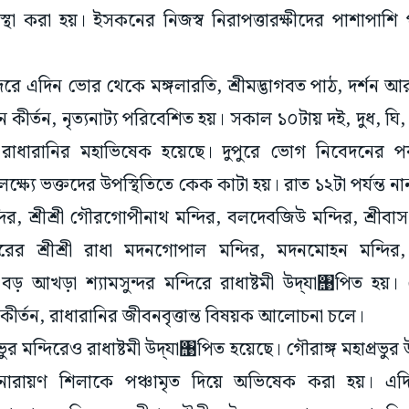
স্থা করা হয়। ইসকনের নিজস্ব নিরাপত্তারক্ষীদের পাশাপাশি
দিরে এদিন ভোর থেকে মঙ্গলারতি, শ্রীমদ্ভাগবত পাঠ, দর্শন আ
ান কীর্তন, নৃত্যনাট্য পরিবেশিত হয়। সকাল ১০টায় দই, দুধ, ঘি,
য়ে রাধারানির মহাভিষেক হয়েছে। দুপুরে ভোগ নিবেদনের
্ষ্যে ভক্তদের উপস্থিতিতে কেক কাটা হয়। রাত ১২টা পর্যন্ত নান
ন্দির, শ্রীশ্রী গৌরগোপীনাথ মন্দির, বলদেবজিউ মন্দির, শ্রীব
়াপুরের শ্রীশ্রী রাধা মদনগোপাল মন্দির, মদনমোহন মন্দ
, বড় আখড়া শ্যামসুন্দর মন্দিরে রাধাষ্টমী উদ্‌যা঩পিত হয়
কীর্তন, রাধারানির জীবনবৃত্তান্ত বিষয়ক আলোচনা চলে।
রভুর মন্দিরেও রাধাষ্টমী উদ্‌যা঩পিত হয়েছে। গৌরাঙ্গ মহাপ্রভুর 
নারায়ণ শিলাকে পঞ্চামৃত দিয়ে অভিষেক করা হয়। এদিন