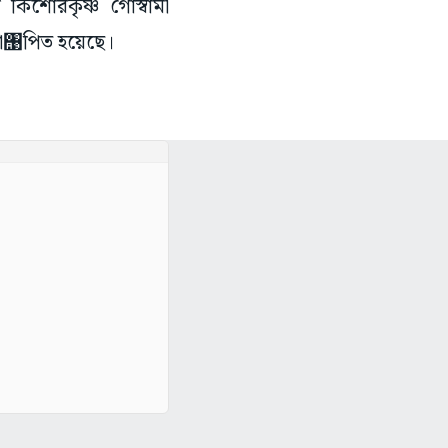
 কিশোরকৃষ্ণ গোস্বামী
্‌যা঩পিত হয়েছে।