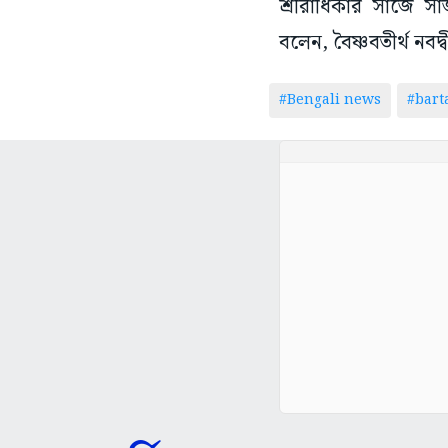
শ্রীরাধিকার সাজে সা
বলেন, বৈষ্ণবতীর্থ নবদ্
#Bengali news
#bar