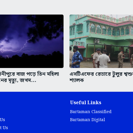
দিনীপুরে বাজ পড়ে তিন মহিলা
এসটিএফের রেডারে টুলুর শ্বশু
ের মৃত্যু, জখম...
শ্যালক
Useful Links
Bartaman Classified
 Us
Bartaman Digital
t Us