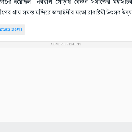
জানো হয়েছিল। নবদ্বীপ গৌড়ীয় বৈষ্ণব সমাজের মহাসচিব
বীপের প্রায় সমস্ত মন্দিরে জন্মাষ্টমীর মতো রাধাষ্টমী উৎসব উদ
taman news
ADVERTISEMENT