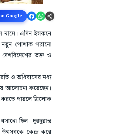
 on Google
র ঢল নামে। এদিন ইসকনে
রা নতুন পোশাক পরানো
িন দেশবিদেশের ভক্ত ও
রতি ও অধিবাসের মধ্য
 বিষয়ে আলোচনা করেছেন।
্রহণ করতে পারলে ত্রিলোক
 বসানো ছিল। দূরদূরান্ত
। উৎসবকে কেন্দ্র করে