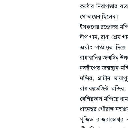
কঠোর নিরাপত্তার ব্যব
মোতায়েন ছিলেন।
ইসকনের চন্দ্রোদয় মন্
দীপ গান, রাধা প্রেম গ
অর্থাৎ পঞ্চামৃত দি
রাধারানির জন্মদিন উপলক
নবদ্বীপের জন্মস্থান ম
মন্দির, প্রাচীন মায
রাধাবল্লভজিউ মন্দির
বেশিরভাগ মন্দিরে নাম
ধামেশ্বর গৌরাঙ্গ মহাপ্
পূজিত রাজরাজেশ্বর 