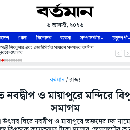
৬ আগস্ট, ২০২৬
িদেশ
খেলা
বিনোদন
ব্যবসা
সম্পাদকীয়
চতুষ্পর্ণী
 মুখ্যমন্ত্রী শিবকুমার এবং এআইসিসির সাধারণ সম্পাদক রণদীপ
সুরজেওয়ালার
বর্তমান
/ রাজ্য
তে নবদ্বীপ ও মায়াপুরে মন্দিরে বি
সমাগম
টমী উৎসব ঘিরে নবদ্বীপ ও মায়াপুরে ভক্তদের ঢল না
স্ত বিগ্রহকে কয়েকলক্ষ টাকা মূল্যের ভেলভেটের কার