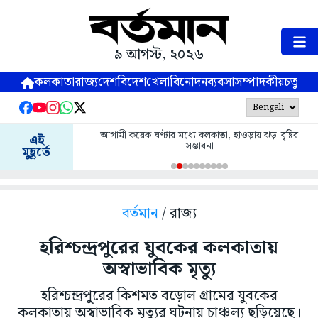
৯ আগস্ট, ২০২৬
কলকাতা
রাজ্য
দেশ
বিদেশ
খেলা
বিনোদন
ব্যবসা
সম্পাদকীয়
চতুষ্পর্ণ
আগামী কয়েক ঘণ্টার মধ্যে কলকাতা, হাওড়ায় ঝড়-বৃষ্টির
এই
সম্ভাবনা
মুহূর্তে
বর্তমান
/ রাজ্য
হরিশ্চন্দ্রপুরের যুবকের কলকাতায়
অস্বাভাবিক মৃত্যু
হরিশ্চন্দ্রপু্রের কিশমত বড়োল গ্রামের যুবকের
কলকাতায় অস্বাভাবিক মৃত্যুর ঘটনায় চাঞ্চল্য ছড়িয়েছে।