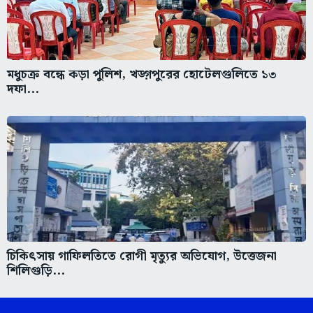
মধুচক্র বন্ধে কড়া পুলিশ, খড়্গপুরের হোটেলগুলিতে ১৩
দফা...
চিকিৎসায় গাফিলতিতে রোগী মৃত্যুর অভিযোগ, উত্তেজনা
শিলিগুড়ি...