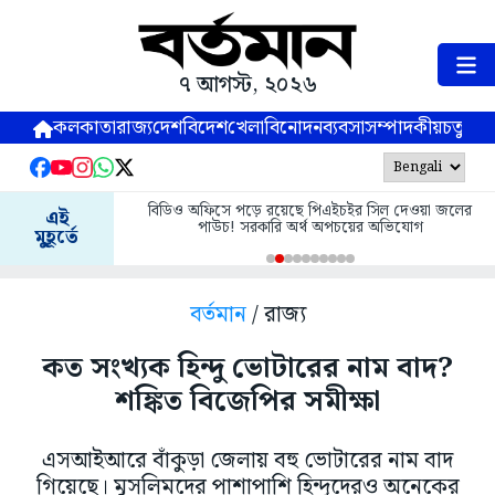
৭ আগস্ট, ২০২৬
কলকাতা
রাজ্য
দেশ
বিদেশ
খেলা
বিনোদন
ব্যবসা
সম্পাদকীয়
চতুষ্পর্ণ
বিডিও অফিসে পড়ে রয়েছে পিএইচইর সিল দেওয়া জলের
এই
পাউচ! সরকারি অর্থ অপচয়ের অভিযোগ
মুহূর্তে
বর্তমান
/ রাজ্য
কত সংখ্যক হিন্দু ভোটারের নাম বাদ?
শঙ্কিত বিজেপির সমীক্ষা
এসআইআরে বাঁকুড়া জেলায় বহু ভোটারের নাম বাদ
গিয়েছে। মুসলিমদের পাশাপাশি হিন্দুদেরও অনেকের