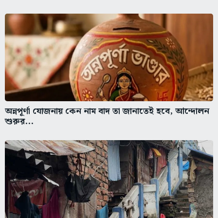
অন্নপূর্ণা যোজনায় কেন নাম বাদ তা জানাতেই হবে, আন্দোলন
শুরুর...