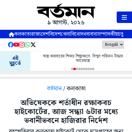
৯ আগস্ট, ২০২৬
কলকাতা
রাজ্য
দেশ
বিদেশ
খেলা
বিনোদন
ব্যবসা
সম্পাদকীয়
চতুষ্পর্ণ
অস্ত্র কারবারের শিকড় শিল্পাঞ্চলে, বিপুল পরিমান উদ্ধার
এই
আগ্নেয়াস্ত্র
মুহূর্তে
বর্তমান
/ কলকাতা
অভিষেককে শর্তাধীন রক্ষাকবচ
হাইকোর্টের, আজ সন্ধ্যা ৬টার মধ্যে
ভবানীভবনে হাজিরার নির্দেশ
বৃহস্পতিবার কলকাতা হাইকোর্ট থেকে দু’সপ্তাহের জন্য