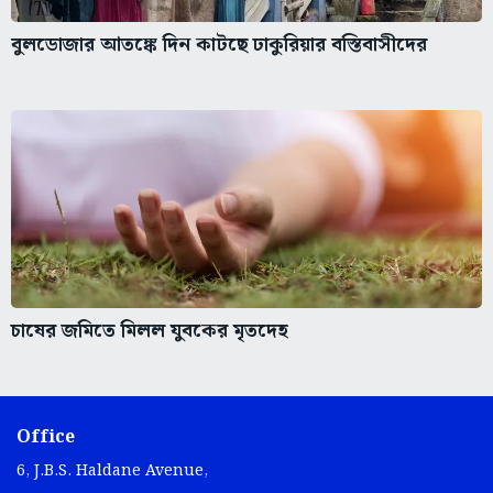
বুলডোজার আতঙ্কে দিন কাটছে ঢাকুরিয়ার বস্তিবাসীদের
চাষের জমিতে মিলল যুবকের মৃতদেহ
Office
6, J.B.S. Haldane Avenue,