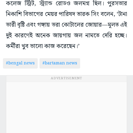
কলেজ স্ট্রিট, স্ট্র্যান্ড রোডও জলমগ্ন ছিল। পুরসভার
নিকাশি বিভাগের মেয়র পারিষদ তারক সিং বলেন, ‘টানা
ভারী বৃষ্টি এবং গঙ্গায় ভরা কোটালের জোয়ার—মূলত এই
দুই কারণেই অনেক জায়গায় জল নামতে দেরি হচ্ছে।
কর্মীরা খুব ভালো কাজ করেছেন।’
#bengal news
#bartaman news
ADVERTISEMENT