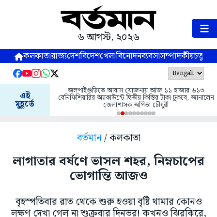
৬ আগস্ট, ২০২৬
কলকাতা
রাজ্য
দেশ
বিদেশ
খেলা
বিনোদন
ব্যবসা
সম্পাদকীয়
চতুষ্পর্ণ
জলপাইগুড়িতে আবাস যোজনায় আজ ১১ হাজার ৬১৩
এই
বেনিফিশিয়ারির অ্যাকাউন্টে দ্বিতীয় কিস্তির টাকা ঢুকবে, জানালেন
মুহূর্তে
জেলাশাসক অর্পিতা চৌধুরী
বর্তমান
/ কলকাতা
লাগাতার বর্ষণে ভাসল শহর, নিম্নচাপের
ভোগান্তি আজও
বৃহস্পতিবার রাত থেকে শুরু হওয়া বৃষ্টি থামার কোনও
লক্ষণ দেখা গেল না শুক্রবার দিনভর! কখনও ঝিরঝিরে,