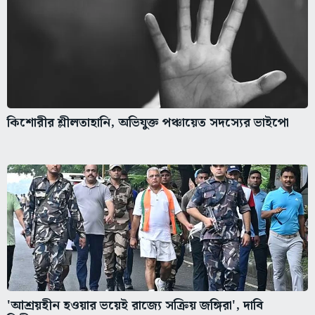
কিশোরীর শ্লীলতাহানি, অভিযুক্ত পঞ্চায়েত সদস্যের ভাইপো
'আশ্রয়হীন হওয়ার ভয়েই রাজ্যে সক্রিয় জঙ্গিরা', দাবি