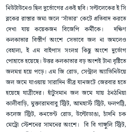
নিউটাউনেও ছিল দুর্ভোগের একই ছবি। সল্টলেকের ই সি
ব্লকের রাস্তার জমা জলে ‘সাঁতার’ কেটে প্রতিবাদ করতে
দেখা যায় কয়েকজন বিজেপি কর্মীকে। দক্ষিণ
কলকাতার বিস্তীর্ণ অংশে সেভাবে জল না জমলেও
বেহালা, ই এম বাইপাস সংলগ্ন কিছু অংশে দুর্ভোগ
পোহাতে হয়েছে। উত্তর কলকাতার বড় অংশই টানা বৃষ্টিতে
জলমগ্ন হয়ে পড়ে। এম জি রোড, সেন্ট্রাল অ্যাভিনিউয়ে
জল জমে যাওয়ায় সারাদিন তীব্র যানজটে জেরবার হতে
হয়েছে যাত্রীদের। হাঁটুসমান জল জমে যায় ঠনঠনিয়া
কালীবাড়ি, মুক্তারামবাবু স্ট্রিট, আমহার্স্ট স্ট্রিট, ফলপট্টি,
কলেজ স্ট্রিট, কনভেন্ট রোড, উল্টোডাঙা, চাঁদনি চক
মেট্রো স্টেশনের সামনের অংশে। বি বি গাঙ্গুলি স্ট্রিট,