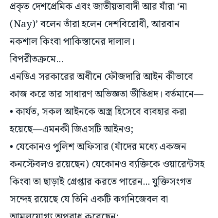
প্রকৃত দেশপ্রেমিক এবং জাতীয়তাবাদী আর যাঁরা ‘না
(Nay)’ বলেন তাঁরা হলেন দেশবিরোধী, আরবান
নকশাল কিংবা পাকিস্তানের দালাল।
বিপরীতক্রমে...
এনডিএ সরকারের অধীনে ফৌজদারি আইন কীভাবে
কাজ করে তার সাধারণ অভিজ্ঞতা ভীতিপ্রদ। বর্তমানে—
• কার্যত, সকল আইনকে অস্ত্র হিসেবে ব্যবহার করা
হয়েছে—এমনকী জিএসটি আইনও;
• যেকোনও পুলিশ অফিসার (যাঁদের মধ্যে একজন
কনস্টেবলও রয়েছেন) যেকোনও ব্যক্তিকে ওয়ারেন্টসহ
কিংবা তা ছাড়াই গ্রেপ্তার করতে পারেন... যুক্তিসংগত
সন্দেহ রয়েছে যে তিনি একটি কগনিজেবল বা
আমলযোগ্য অপরাধ করেছেন;