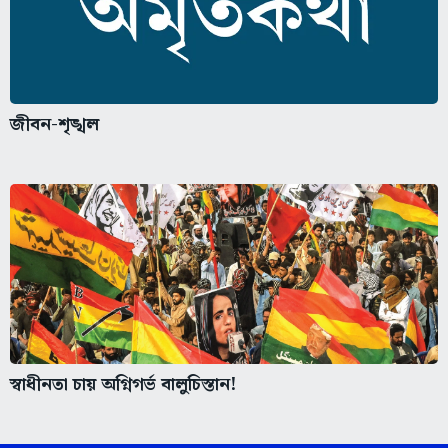
জীবন-শৃঙ্খল
স্বাধীনতা চায় অগ্নিগর্ভ বালুচিস্তান!