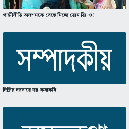
গান্ধীনীতি অনশনকে বেছে নিচ্ছে জেন জি-ও!
দিল্লির দরবারে দর-কষাকষি