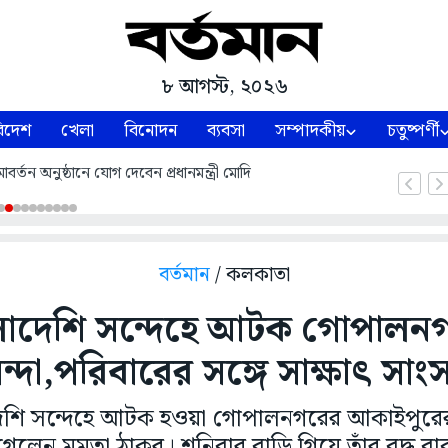
৮ আগস্ট, ২০২৬
িদেশ
খেলা
বিনোদন
ব্যবসা
সম্পাদকীয়
চতুষ্পর্ণী
্তন অনুষ্ঠানে যোগ দেবেন প্রধানমন্ত্রী মোদি
বর্তমান
/ কলকাতা
লাদেশি সন্দেহে আটক গোপালন
ন্দা,পরিবারের সঙ্গে সাক্ষাৎ সা
েশি সন্দেহে আটক হওয়া গোপালনগরের আকাইপুরের 
গেলেন মমতা ঠাকুর। শনিবার বাড়ি গিয়ে তাঁর বৃদ্ধ বাব