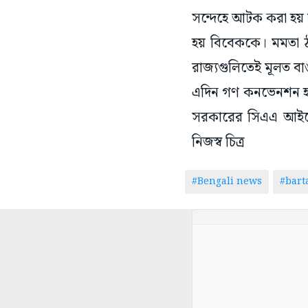
সন্দেহে আটক করা হয় 
হয় বিবেককে। মমতা ঠ
রাজ্যগুলিতেই মূলত বাঙ
এদিন গণ কনভেনশন হয় 
সরকারের সিএএ আইনে
নিজস্ব চিত্র
#Bengali news
#bar