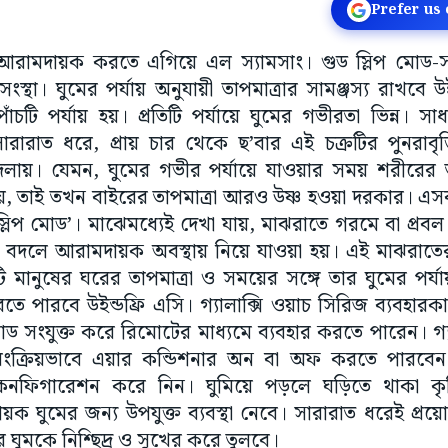
Prefer us
রামদায়ক করতে এগিয়ে এল স্যামসাং। গুড স্লিপ মোড-স
থা। ঘুমের পর্যায় অনুযায়ী তাপমাত্রার সামঞ্জস্য রাখবে উই
চটি পর্যায় হয়। প্রতিটি পর্যায়ে ঘুমের গভীরতা ভিন্ন। সাধার
সারারাত ধরে, প্রায় চার থেকে ছ’বার এই চক্রটির পুনরাবৃত্ত
বদলায়। যেমন, ঘুমের গভীর পর্যায়ে যাওয়ার সময় শরীরের ত
ায়, তাই তখন বাইরের তাপমাত্রা আরও উষ্ণ হওয়া দরকার। এসব
লিপ মোড’। মাঝেমধ্যেই দেখা যায়, মাঝরাতে গরমে বা প্রবল 
বদলে আরামদায়ক অবস্থায় নিয়ে যাওয়া হয়। এই মাঝরাতের
িটি মানুষের ঘরের তাপমাত্রা ও সময়ের সঙ্গে তার ঘুমের পর্যা
রতে পারবে উইন্ডফ্রি এসি। গ্যালাক্সি ওয়াচ সিরিজ ব্যবহারক
 মোড সংযুক্ত করে রিমোটের মাধ্যমে ব্যবহার করতে পারেন। গ্য
বয়ংক্রিয়ভাবে এয়ার কন্ডিশনার অন বা অফ করতে পারবেন
ফিগারেশন করে নিন। ঘুমিয়ে পড়লে ঘড়িতে থাকা কৃত্রিম
দায়ক ঘুমের জন্য উপযুক্ত ব্যবস্থা নেবে। সারারাত ধরেই প্র
ুমকে নিশ্ছিদ্র ও সুখের করে তুলবে।