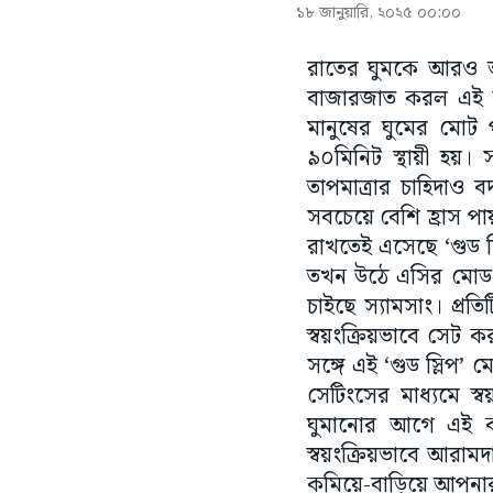
১৮ জানুয়ারি, ২০২৫ ০০:০০
রাতের ঘুমকে আরও আ
বাজারজাত করল এই সংস্
মানুষের ঘুমের মোট পাঁ
৯০মিনিট স্থায়ী হয়। 
তাপমাত্রার চাহিদাও 
সবচেয়ে বেশি হ্রাস প
রাখতেই এসেছে ‘গুড স্
তখন উঠে এসির মোড 
চাইছে স্যামসাং। প্রত
স্বয়ংক্রিয়ভাবে সেট ক
সঙ্গে এই ‘গুড স্লিপ’
সেটিংসের মাধ্যমে স্
ঘুমানোর আগে এই কন
স্বয়ংক্রিয়ভাবে আরাম
কমিয়ে-বাড়িয়ে আপনার ঘ