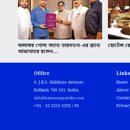
মালাবার গোল্ড অ্যান্ড ডায়মন্ডস-এর ব্র্যান্ড
হোটেল রেস
আম্বাসাডর হলেন...
Office
Links
6, J.B.S. Haldane Avenue,
Home
Kolkata 700 105, India.
About
Contac
info@bartamanpatrika.com
+91 - 33 2251 3292 / 93
Privac