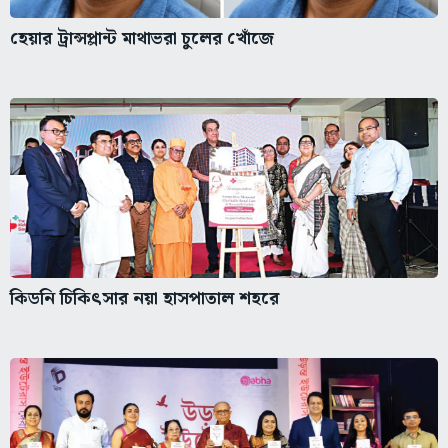
হেয়ার ট্রান্সপ্লান্ট মাথাভরা চুলের খোঁজে
কিডনি চিকিৎসার নয়া হাসপাতাল শহরে