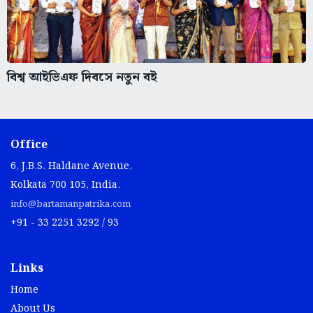
বিশ্ব আইভিএফ দিবসে নতুন বই
Office
6, J.B.S. Haldane Avenue,
Kolkata 700 105, India.
info@bartamanpatrika.com
+91 - 33 2251 3292 / 93
Links
Home
About Us