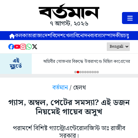
৭ আগস্ট, ২০২৬
কলকাতা
রাজ্য
দেশ
বিদেশ
খেলা
বিনোদন
ব্যবসা
সম্পাদকীয়
চতুষ্পর্ণ
এই
অগ্নিবীর যোজনার বিরুদ্ধে উত্তরাখণ্ডে মিছিল কংগ্রেসের
মুহূর্তে
বর্তমান
/ হেলথ
গ্যাস, অম্বল, পেটের সমস্যা? এই ডজন
নিয়মেই গায়েব অসুখ
পরামর্শে বিশিষ্ট গ্যাস্ট্রোএন্টেরোলজিস্ট ডাঃ রাজীব
সরকার।