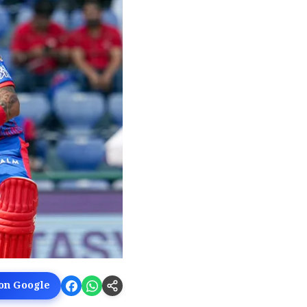
 on Google