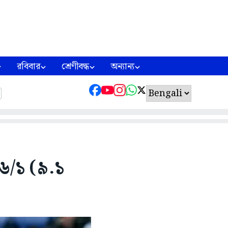
রবিবার
শ্রেণীবদ্ধ
অন্যান্য
৯৬/১ (৯.১