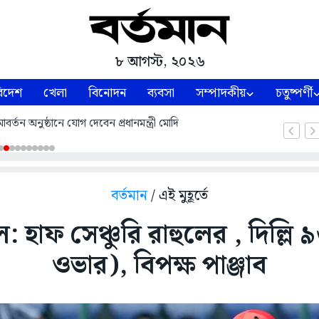
৮ আগস্ট, ২০২৬
িদেশ
খেলা
বিনোদন
ব্যবসা
সম্পাদকীয়
চতুষ্পর্ণী
্তন অনুষ্ঠানে যোগ দেবেন প্রধানমন্ত্রী মোদি
বর্তমান
/ এই মুহূর্তে
হাফ সেঞ্চুরি রাহুলের , দিল্লি 
ওভার), বিপক্ষ পাঞ্জাব