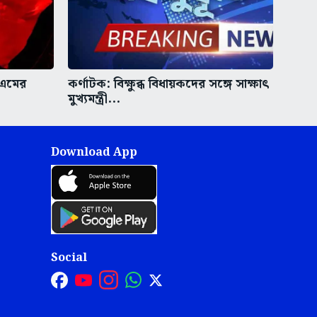
িএমের
কর্ণাটক: বিক্ষুব্ধ বিধায়কদের সঙ্গে সাক্ষাৎ
মুখ্যমন্ত্রী...
Download App
Social