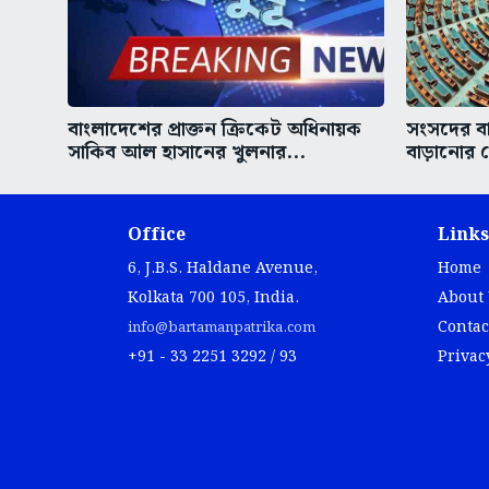
বাংলাদেশের প্রাক্তন ক্রিকেট অধিনায়ক
সংসদের ব
সাকিব আল হাসানের খুলনার...
বাড়ানোর ক
Office
Links
6, J.B.S. Haldane Avenue,
Home
Kolkata 700 105, India.
About
Contac
info@bartamanpatrika.com
+91 - 33 2251 3292 / 93
Privac