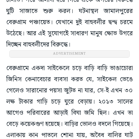
চালাত। পরে আলাদা হয়ে গিয়ে একে অপরের বিরুদ্ধে
ঘুটি সাজাতে শুরু করল। ঘটনাস্থল জামালপুরের
বেরুগ্রাম পঞ্চায়েত। যেখানে দুই বাহুবলীর দ্বন্দ্ব চরমে
উঠেছে। আর এই সুযোগইে সাধারণ মানুষ ক্ষোভ উগরে
দিচ্ছেন বাহুবলীদের বিরুদ্ধে।
ADVERTISEMENT
বেরুগ্রামে একদা সাইকেলে চড়ে বাড়ি বাড়ি ভাঙাচোরা
জিনিস কেনাবেচার ব্যবসা করত যে, সাইকেল ভেঙে
গেলেও সারানোর পয়সা জুটত না যার, সে-ই এখন ৩০
লক্ষ টাকার গাড়ি চড়ে ঘুরে বেড়ায়। ২০১৩ সালের
আগেও পরিবারের আড়াই বিঘা জমি ছিল। এখন তা
বেড়ে কয়েকগুণ হয়েছে। বাড়ির ভোলও বদলে গিয়েছে।
এলাকায় কান পাতলে শোনা যায়, অবৈধ বালির ঘাট