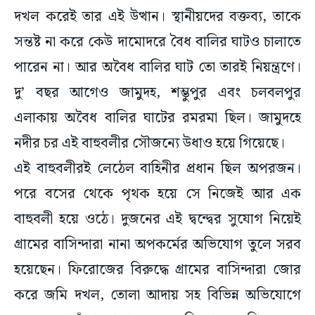
দখল করেই তার এই উত্থান। স্থানীয়দের বক্তব্য, তাকে
সন্তষ্ট না করে কেউ দামোদরে বৈধ বালির ঘাটও চালাতে
পারেন না। আর অবৈধ বালির ঘাট তো তারই নিয়ন্ত্রণে।
দু’ বছর আগেও জামুদহ, শম্ভুপুর এবং চলবলপুর
এলাকায় অবৈধ বালির ঘাটের রমরমা ছিল। জামুদহে
নদীর চর এই বাহুবলীর সৌজন্যে উধাও হয়ে গিয়েছে।
এই বাহুবলীরই লেঠেল বাহিনীর প্রধান ছিল অপরজন।
পরে বসের থেকে পৃথক হয়ে সে নিজেই আর এক
বাহুবলী হয়ে ওঠে। দুজনের এই দ্বন্দ্বের সুযোগ নিয়েই
গ্রামের বাসিন্দারা নানা অপকর্মের অভিযোগ তুলে সরব
হয়েছেন। ফিরোজের বিরুদ্ধে গ্রামের বাসিন্দারা জোর
করে জমি দখল, তোলা আদায় সহ বিভিন্ন অভিযোগে