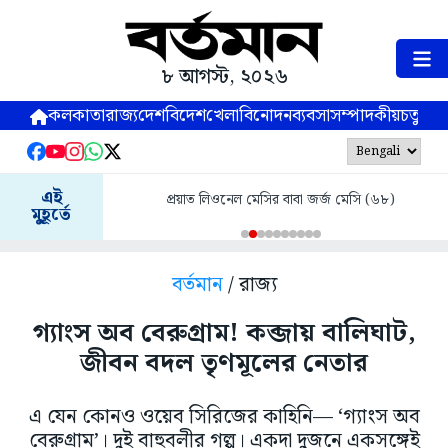
৮ আগস্ট, ২০২৬
কলকাতা
রাজ্য
দেশ
বিদেশ
খেলা
বিনোদন
ব্যবসা
সম্পাদকীয়
চতুষ্পর্ণ
এই
প্রয়াত লিওনেল মেসির বাবা জর্জ মেসি (৬৮)
মুহূর্তে
বর্তমান
/ রাজ্য
গ্যাংস অব বেরুগ্রাম! কব্জায় বালিঘাট,
জীবন বদল তৃণমূলের নেতার
এ যেন কোনও ওয়েব সিরিজের কাহিনি— ‘গ্যাংস অব
বেরুগ্রাম’। দুই বাহুবলীর গল্প। একদা দুজনে একসঙ্গেই