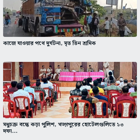
কাজে যাওয়ার পথে দুর্ঘটনা, মৃত তিন শ্রমিক
মধুচক্র বন্ধে কড়া পুলিশ, খড়্গপুরের হোটেলগুলিতে ১৩
দফা...