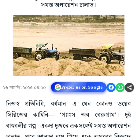
সমস্ত অপারেশন চালাত।
২৬ আগস্ট, ২০২৫ ০৪:০০
Prefer us on Google
নিজস্ব প্রতিনিধি, বর্ধমান: এ যেন কোনও ওয়েব
সিরিজের কাহিনি— ‘গ্যাংস অব বেরুগ্রাম’। দুই
বাহুবলীর গল্প। একদা দুজনে একসঙ্গেই সমস্ত অপারেশন