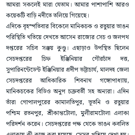
আমরা সকলেই মারা যেতাম। আমার পাশাপাশি আরও
কয়েকটি বাড়ি নদীতে তলিয়ে গিয়েছে।
এদিকে বৃহস্পতিবার বিকেলে মানিকচক ও রতুয়ার ভাঙন
পরিস্থিতি খতিয়ে দেখতে আসেন রাজ্যের সেচ ও জলপথ
দপ্তরের সচিব সঞ্জয় কুণ্ডু। এছাড়াও উপস্থিত ছিলেন
সেচদপ্তরের চিফ ইঞ্জিনিয়ার গৌরচাঁদ দত্ত,
সুপারিনন্টেডেন্ট ইঞ্জিনিয়ার প্রদীপ ভট্টাচার্য, মালদহ জেলা
সেচদপ্তরের আধিকারিক শিবনাথ গঙ্গোপাধ্যায়,
মানিকচকের বিডিও অনুপ চক্রবর্তী সহ অন্যরা। এদিন
তাঁরা গোপালপুরের কামালতিপুর, ভূতনি ও রতুয়ার
পশ্চিম রতনপুর, শ্রীকান্তটোলা, মুলীরামটোলা এলাকা
পরিদর্শন করেন। সেচদপ্তরের পক্ষ থেকে ভাঙন কবলিত