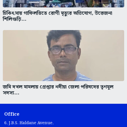
চিকিৎসায় গাফিলতিতে রোগী মৃত্যুর অভিযোগ, উত্তেজনা
শিলিগুড়ি...
জমি দখল মামলায় গ্রেপ্তার নদীয়া জেলা পরিষদের তৃণমূল
সদস্য...
Office
6, J.B.S. Haldane Avenue,