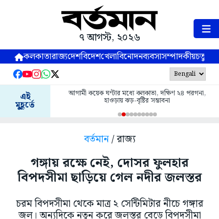
৭ আগস্ট, ২০২৬
কলকাতা
রাজ্য
দেশ
বিদেশ
খেলা
বিনোদন
ব্যবসা
সম্পাদকীয়
চতুষ্পর্ণ
আগামী কয়েক ঘণ্টার মধ্যে কলকাতা, দক্ষিণ ২৪ পরগনা,
এই
হাওড়ায় ঝড়-বৃষ্টির সম্ভাবনা
মুহূর্তে
বর্তমান
/ রাজ্য
গঙ্গায় রক্ষে নেই, দোসর ফুলহার
বিপদসীমা ছাড়িয়ে গেল নদীর জলস্তর
চরম বিপদসীমা থেকে মাত্র ২ সেন্টিমিটার নীচে গঙ্গার
জল। অন্যদিকে নতুন করে জলস্তর বেড়ে বিপদসীমা