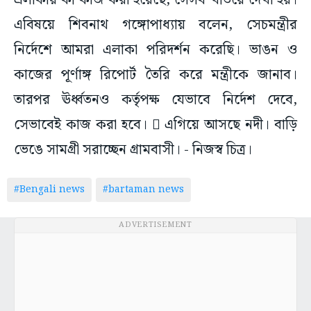
এলাকায় কী কাজ করা হয়েছে, সেসব খতিয়ে দেখা হয়।
এবিষয়ে শিবনাথ গঙ্গোপাধ্যায় বলেন, সেচমন্ত্রীর
নির্দেশে আমরা এলাকা পরিদর্শন করেছি। ভাঙন ও
কাজের পূর্ণাঙ্গ রিপোর্ট তৈরি করে মন্ত্রীকে জানাব।
তারপর ঊর্ধ্বতনও কর্তৃপক্ষ যেভাবে নির্দেশ দেবে,
সেভাবেই কাজ করা হবে।  এগিয়ে আসছে নদী। বাড়ি
ভেঙে সামগ্রী সরাচ্ছেন গ্রামবাসী। - নিজস্ব চিত্র।
#Bengali news
#bartaman news
ADVERTISEMENT