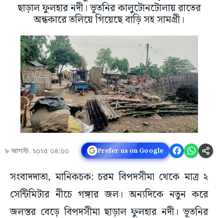
ছাড়াল ফুলহার নদী। ভূতনির কালুটোনটোলায় রাতের
অন্ধকারে তলিয়ে গিয়েছে বাড়ি সহ সামগ্রী।
৮ আগস্ট, ২০২৫ ০৪:০০
Prefer us on Google
সংবাদদাতা, মানিকচক: চরম বিপদসীমা থেকে মাত্র ২
সেন্টিমিটার নীচে গঙ্গার জল। অন্যদিকে নতুন করে
জলস্তর বেড়ে বিপদসীমা ছাড়াল ফুলহার নদী। ভূতনির