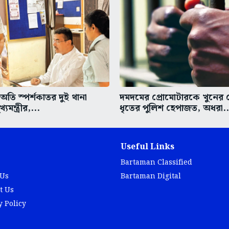
তি স্পর্শকাতর দুই থানা
দমদমের প্রোমোটারকে খুনের চে
্যমন্ত্রীর,...
ধৃতের পুলিশ হেপাজত, অধরা..
Useful Links
Bartaman Classified
 Us
Bartaman Digital
t Us
y Policy