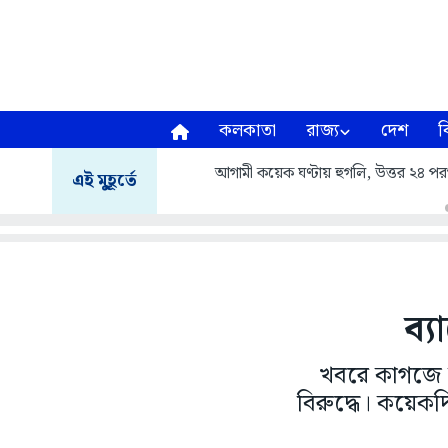
কলকাতা
রাজ্য
দেশ
ব
আগামী কয়েক ঘণ্টায় হুগলি, উত্তর ২৪ পরগনা
এই মুহূর্তে
ব্য
খবরে কাগজে চ
বিরুদ্ধে। কয়েকদ