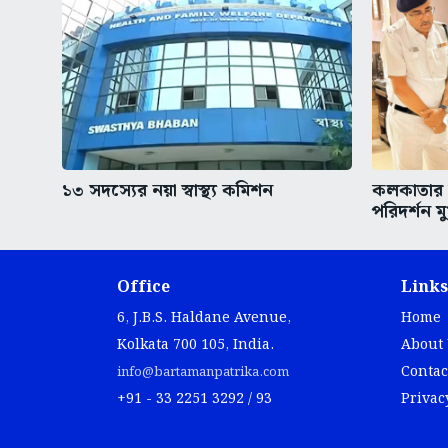
১৩ সদস্যের নয়া স্বাস্থ্য কমিশন
কলকাতার অ
পরিদর্শন মুখ
Office
Links
6, J.B.S. Haldane Avenue,
Home
Kolkata 700 105, India.
About
Contac
info@bartamanpatrika.com
+91 - 33 2251 3292 / 93
Privac