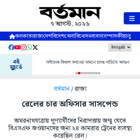
৭ আগস্ট, ২০২৬
কলকাতা
রাজ্য
দেশ
বিদেশ
খেলা
বিনোদন
ব্যবসা
সম্পাদকীয়
চতুষ্পর্ণ
এই
সল্টলেক বিকাশ ভবনের সামনে চলন্ত গাড়িতে আগুন
মুহূর্তে
বর্তমান
/ রাজ্য
রেলের চার অফিসার সাসপেন্ড
অমরনাথযাত্রায় পুণ্যার্থীদের নিরাপত্তায় জম্মু যেতে
বিএসএফ জওয়ানদের জন্য ২৪ কামরার ট্রেনের ব্যবস্থা
করেছিল রেল।