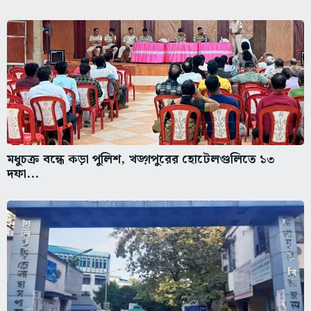
মধুচক্র বন্ধে কড়া পুলিশ, খড়্গপুরের হোটেলগুলিতে ১৩
দফা...