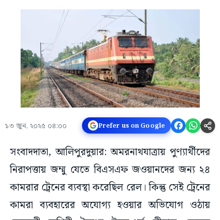
১৩ জুন, ২০২৫ ০৪:০০
Prefer us on Google
সংবাদদাতা, আলিপুরদুয়ার: অমরনাথযাত্রায় পুণ্যার্থীদের
নিরাপত্তায় জম্মু যেতে বিএসএফ জওয়ানদের জন্য ২৪
কামরার ট্রেনের ব্যবস্থা করেছিল রেল। কিন্তু সেই ট্রেনের
কামরা ব্যবহারের অযোগ্য হওয়ার অভিযোগ ওঠায়