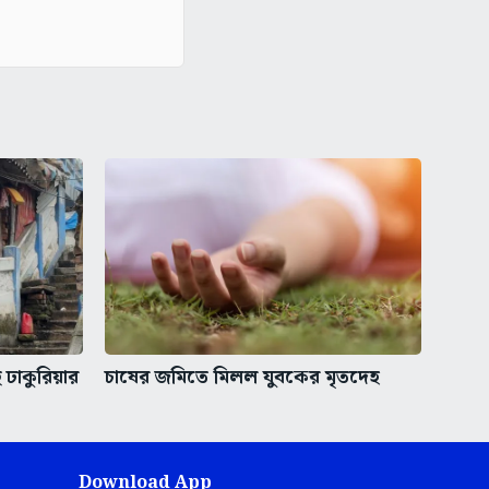
ঢাকুরিয়ার
চাষের জমিতে মিলল যুবকের মৃতদেহ
Download App