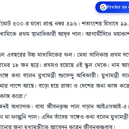
Prefer us
বমোট ৫০০-র মধ্যে প্রাপ্ত নম্বর ৪৯৬। শতাংশের হিসাবে ৯
্যমিকে প্রথম স্থানাধিকারী আদৃত পাল। আগামীদিনে মহাকাশ
ত হল এবছরের উচ্চ মাধ্যমিকের ফল। মেধা তালিকায় প্রথম দশ
 মিশনের ১৮ জন ছাত্র। প্রথমও হয়েছে এই স্কুল থেকে। নাম 
ে কথা বলেন মুখ্যমন্ত্রী শুভেন্দু অধিকারী। মুখ্যমন্ত্
 তোমার পাশে আছে। বড়ো হয়ে রাজ্য ও দেশের জন্য কাজ ক
্য কাজ করো।’
ু’জনই অধ্যাপক। বাবা জীবনকৃষ্ণ পাল পড়ান আইএসআই-এ।
কা মা ফাল্গুনি পাল। এদিন তাঁদের সঙ্গেও কথা বলেন মুখ্যমন্ত্র
েরানোর জন্য মুখ্যমন্ত্রীকে আবেদন করেন জীবনকৃষ্ণবাবু।