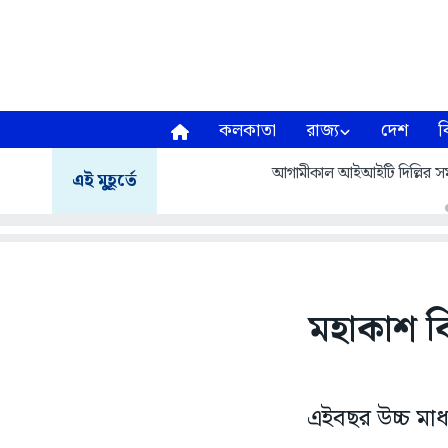
কলকাতা
রাজ্য
দেশ
ব
আগামীকাল আইআইটি দিল্লির সমাবর
এই মুহূর্তে
মহাকাশ বি
এইবছর উচ্চ মা