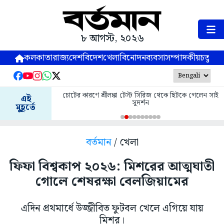
৮ আগস্ট, ২০২৬
কলকাতা
রাজ্য
দেশ
বিদেশ
খেলা
বিনোদন
ব্যবসা
সম্পাদকীয়
চতুষ্পর্ণ
চোটের কারণে শ্রীলঙ্কা টেস্ট সিরিজ থেকে ছিটকে গেলেন সাই
এই
সুদর্শন
মুহূর্তে
বর্তমান
/ খেলা
ফিফা বিশ্বকাপ ২০২৬: মিশরের আত্মঘাতী
গোলে শেষরক্ষা বেলজিয়ামের
এদিন প্রথমার্ধে উজ্জীবিত ফুটবল খেলে এগিয়ে যায়
মিশর।