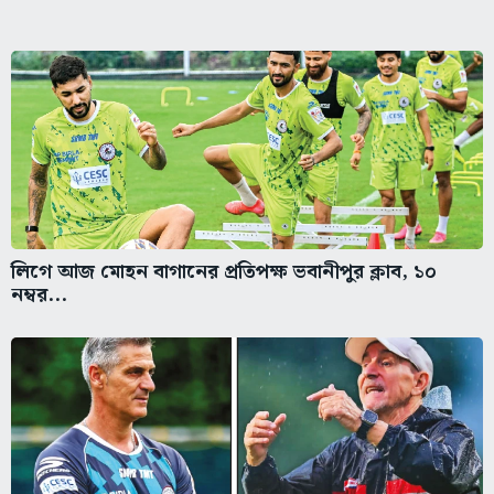
লিগে আজ মোহন বাগানের প্রতিপক্ষ ভবানীপুর ক্লাব, ১০
নম্বর...