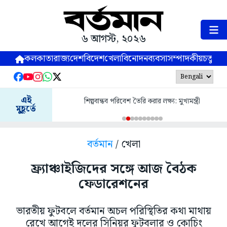
৬ আগস্ট, ২০২৬
কলকাতা
রাজ্য
দেশ
বিদেশ
খেলা
বিনোদন
ব্যবসা
সম্পাদকীয়
চতুষ্পর্ণ
এই
শিল্পবান্ধব পরিবেশ তৈরি করার লক্ষ্য: মুখ্যমন্ত্রী
মুহূর্তে
বর্তমান
/ খেলা
ফ্র্যাঞ্চাইজিদের সঙ্গে আজ বৈঠক
ফেডারেশনের
ভারতীয় ফুটবলে বর্তমান অচল পরিস্থিতির কথা মাথায়
রেখে আগেই দলের সিনিয়র ফুটবলার ও কোচিং