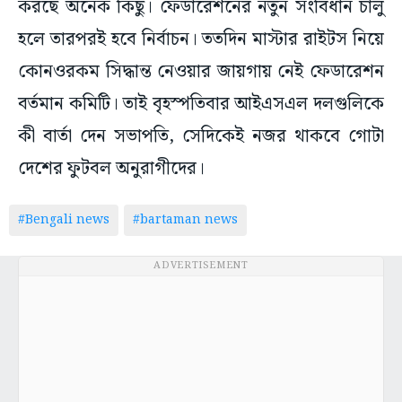
করছে অনেক কিছু। ফেডারেশনের নতুন সংবিধান চালু
হলে তারপরই হবে নির্বাচন। ততদিন মাস্টার রাইটস নিয়ে
কোনওরকম সিদ্ধান্ত নেওয়ার জায়গায় নেই ফেডারেশন
বর্তমান কমিটি। তাই বৃহস্পতিবার আইএসএল দলগুলিকে
কী বার্তা দেন সভাপতি, সেদিকেই নজর থাকবে গোটা
দেশের ফুটবল অনুরাগীদের।
#Bengali news
#bartaman news
ADVERTISEMENT