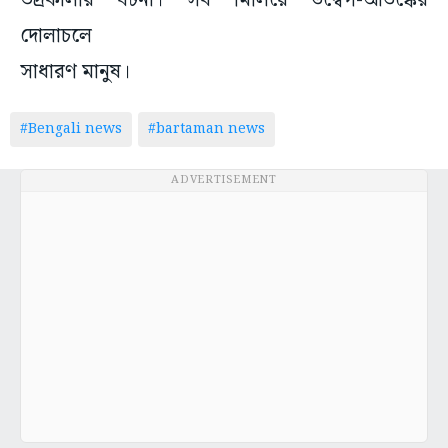
ভদ্রকালীর ঘটনা। সব মিলিয়ে উদ্বেগ-আতঙ্কের
দোলাচলে
সাধারণ মানুষ।
#Bengali news
#bartaman news
ADVERTISEMENT