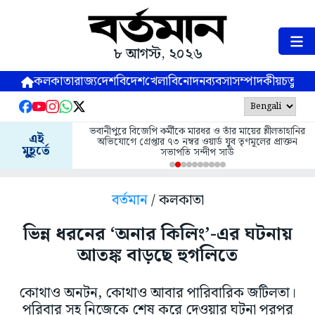
৮ আগস্ট, ২০২৬
কলকাতা
রাজ্য
দেশ
বিদেশ
খেলা
বিনোদন
ব্যবসা
সম্পাদকীয়
চতুষ্পর্ণ
ভবানীপুরে বিজেপি কর্মীকে মারধর ও তাঁর মায়ের শ্লীলতাহানির
এই
অভিযোগে গ্রেপ্তার ৭৩ নম্বর ওয়ার্ড যুব তৃণমূলের প্রাক্তন
মুহূর্তে
সভাপতি সন্দীপ সাউ
বর্তমান
/ কলকাতা
ভিন্ন ধরনের ‘অনার কিলিং’-এর ঘটনায়
আতঙ্ক বাড়ছে হুগলিতে
কোথাও অনটন, কোথাও আবার পারিবারিক জটিলতা।
পরিবার সহ নিজেকে শেষ করে দেওয়ার ঘটনা পরপর