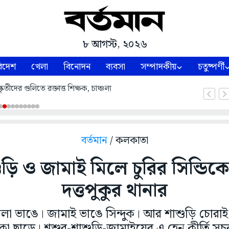
৮ আগস্ট, ২০২৬
িদেশ
খেলা
বিনোদন
ব্যবসা
সম্পাদকীয়
চতুষ্পর্ণী
তীদের গুলিতে রক্তাত্ত শিক্ষক, চাঞ্চল্য
বর্তমান
/ কলকাতা
ুড়ি ও জামাই মিলে চুরির সিন্ডিকে
দত্তপুকুর থানার
ালা ভাঙে। জামাই ভাঙে সিন্দুক। আর শাশুড়ি চোরাই 
কা ছাড়ে। শ্বশুর-শাশুড়ি-জামাইয়ের এ হেন কীর্তি সচ