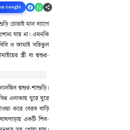
 on Google
ুড়ি চোরাই মাল ব্যাগে
র শোনা যায় না। এমনকি
 বিবি ও জামাই সরিকুল
য়ের স্ত্রী বা শ্বশুর-
েলেছিল শ্বশুর-শাশুড়ি।
ন্ন এলাকায় ঘুরে ঘুরে
দাওয়া করে বেরত বাড়ি
োষপাড়ায় একটি শিব-
াসনপত্র সব খোয়া যায়।