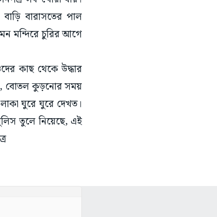
র বাড়ি বারাসতের পাল
েমন মন্দিরে চুরির আগে
দের কাছ থেকে উদ্ধার
নায়, বোতল কুড়নোর সময়
াকা ঘুরে ঘুরে দেখত।
পুলিস তুলে নিয়েছে, এই
্র