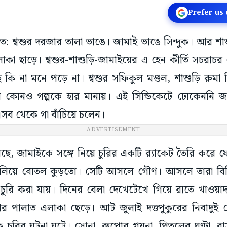
Prefer us
রাসত: শ্বশুর দরজার তালা ভাঙে। জামাই ভাঙে সিন্দুক। আর শাশ
লাকা ছাড়ে। শ্বশুর-শাশুড়ি-জামাইয়ের এ হেন কীর্তি সচরাচ
ে কি না মনে পড়ে না। শ্বশুর সফিকুল মণ্ডল, শাশুড়ি রুমা
কোনও গল্পকে হার মানায়। এই সিন্ডিকেটে ঢোকেননি জামাই
এসব থেকে গা বাঁচিয়ে চলেন।
ADVERTISEMENT
য়েছে, জামাইকে সঙ্গে নিয়ে চুরির একটি র‍্যাকেট তৈরি করে ফ
ঝুলিয়ে বোতল কুড়তো। সেটি আসলে গৌণ। আসলে তারা বিভি
ুরি করা যায়। দিনের বেলা দেখেটেখে গিয়ে রাতে খাওয়া
 পালাত এলাকা ছেড়ে। আট জুলাই দত্তপুকুরের নিবাদুই ঘ
ক চুরির ঘটনা ঘটে। সোনা, রুপোর গয়না, পিতলের ঘণ্টা, ব