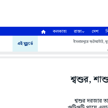
কলকাতা
রাজ্য
দেশ
ব
ইসলামপুরে শুটআউট, দুষ্কৃ
এই মুহূর্তে
শ্বশুর, শাশ
শ্বশুর দরজার ত
গুটিগুটি পায়ে এলা