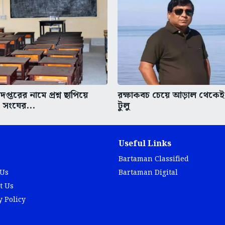
াদপ্তরের নামে প্রশ্ন ছাপিয়ে
রক্ষাকবচ চেয়ে আড়াল থেকেই 
রি সংঘের...
টুলু
Useful Links
Bartaman Classified
 Us
Bartaman Digital
t Us
y Policy