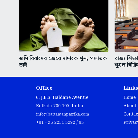
জমি বিবাদের জেরে দাদাকে খুন, পলাতক
রাজ্য শিক্ষ
ভাই
স্কুলে বিক্
Office
Links
6, J.B.S. Haldane Avenue,
Home
Kolkata 700 105, India.
About
Contac
info@bartamanpatrika.com
+91 - 33 2251 3292 / 93
Privac