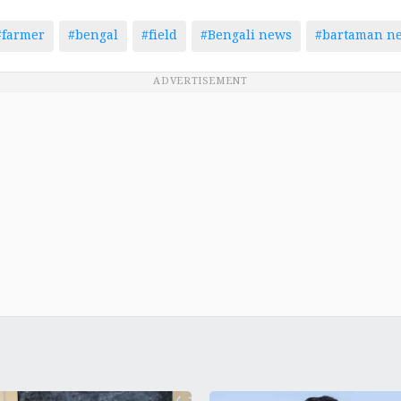
#farmer
#bengal
#field
#Bengali news
#bartaman n
ADVERTISEMENT