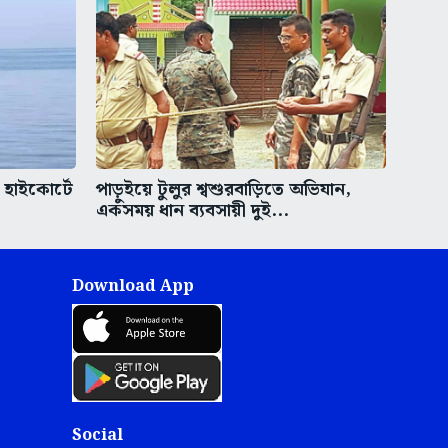
হাইকোর্টে
পাড়ুইয়ে টুলুর শ্বশুরবাড়িতে অভিযান,
একসময় ধান ব্যবসায়ী দুই...
Download App
Social