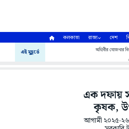
কলকাতা
রাজ্য
দেশ
ব
অগ্নিবীর যোজনার বির
এই মুহূর্তে
এক দফায় সর
কৃষক, উপক
আগামী ২০২৫-২৬ খ
সরকারি উদ